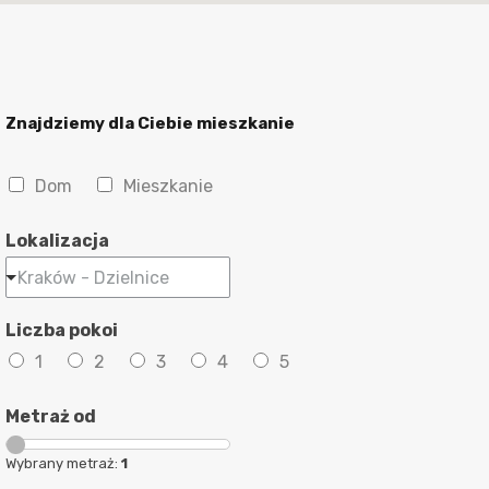
Znajdziemy dla Ciebie mieszkanie
N
Dom
Mieszkanie
i
e
Lokalizacja
r
u
Kraków - Dzielnice
c
h
Liczba pokoi
o
m
1
2
3
4
5
o
ś
Metraż od
ć
Wybrany metraż:
1