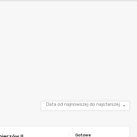
Data od najnowszej do najstarszej
Gotowe
bierzów II