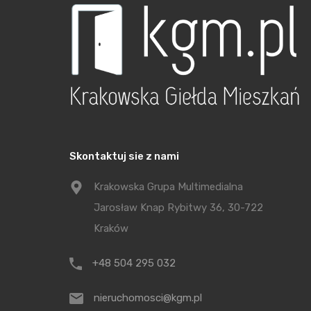
Skontaktuj sie z nami
Krakowska Grupa Multimedialna
Jarosław Knap Rybitwy 36, 30-722
Kraków
+48 504 295 032
nieruchomosci@kgm.pl