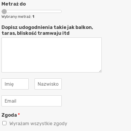
Metraż do
Wybrany metraż:
1
Dopisz udogodnienia takie jak balkon,
taras, bliskość tramwaju itd
I
m
Imię
Nazwisko
i
E
ę
m
i
a
N
Zgoda
*
i
a
l
z
Wyrażam wszystkie zgody
*
w