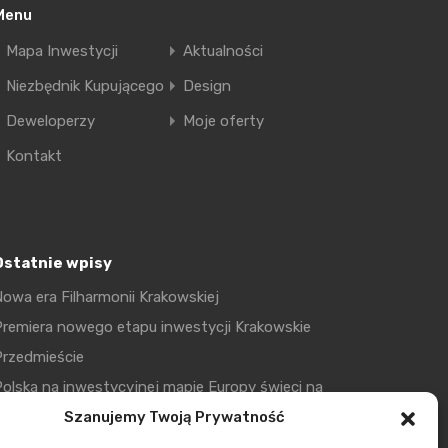
Menu
Mapa Inwestycji
Aktualności
Niezbędnik Kupującego
Design
Deweloperzy
Moje oferty
Kontakt
Ostatnie wpisy
owa era Filharmonii Krakowskiej
remiera nowego etapu inwestycji Krakowskie
Przedmieście
olska na inwestycyjnej mapie Europy świeci na
ielono
Szanujemy Twoją Prywatność
Smętna Garden– wakacyjna promocja na