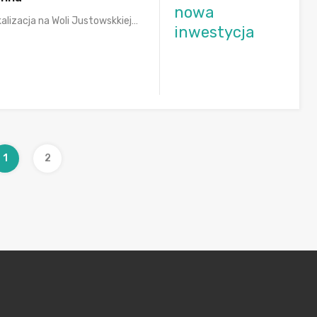
nowa
alizacja na Woli Justowskkiej…
inwestycja
1
2