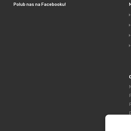
Polub nas na Facebooku!
N
P
P
z