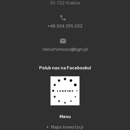
Podobne Inwestycje
30-722 Kraków
+48 504 295 032
nieruchomosci@kgm.pl
Polub nas na Facebooku!
Zacisze Zabierzów II
Gotowe domy w Zabierzowie
Gotowe
nowa inwestycja
Menu
Mapa Inwestycji