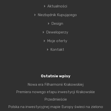
Aktualności
Niezbędnik Kupującego
Design
Deweloperzy
Moje oferty
Kontakt
Osiedle Tyniec Park
Osiedle domów wolnostojących w Tyńcu, tuż obok
Opactwa Benedyktynów
Ostatnie wpisy
W realizacji
Nowa era Filharmonii Krakowskiej
nowa inwestycja
Premiera nowego etapu inwestycji Krakowskie
Przedmieście
Polska na inwestycyjnej mapie Europy świeci na zielono