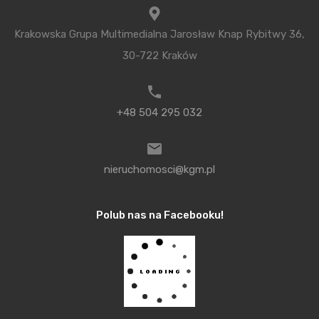
Nagrody BREEAM Awards to najbardziej prestiżowe
Krakowska Grupa Multimedialna Jarosław Knap Rybitwy 36,
nagrody w dziedzinie zrównoważonego
30-722 Kraków
budownictwa, które są przyznawane przez
organizację BRE, działającą już od 1921 roku. Jej
działalność skupia się na promowaniu idei
+48 504 295 032
zrównoważonego budownictwa. Jednym z jej
elementów jest system oceny ekologicznej
budynków BREEAM, gdzie BRE jest jednostką
nieruchomosci@kgm.pl
certyfikującą.
Polub nas na Facebooku!
AFI Europe to wiodący europejski deweloper,
skupiający się na dużych projektach komercyjnych i
mieszkaniowych. Bogate portfolio
nieruchomościowe firmy obejmuje centra handlowe,
obiekty biurowe i biznes parki, centra logistyczne, a