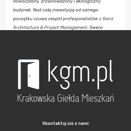
nowoczesny, zrównoważony i ekologiczny
budynek. Nad całą inwestycją od samego
początku czuwa zespół profesjonalistów z
Iliard
Architecture & Project Management
, Sweco
Consulting, a także Turner & Townsend. Na
szczególne wyróżnienie zasługuje przede
wszystkim skupienie się projektantów na
optymalizacji rozwiązań konstrukcyjnych i ich
wpływu na otoczenie, wykorzystaniu modelu
zarządzania kosztami cyklu życia nieruchomości
oraz zaawansowanych metodach oceny
komplementarności z założeniami inwestora, co
nie jest standardową praktyką na rynku
biurowym.
– mówi Sebastian Kieć, CEO AFI Europe
Skontaktuj sie z nami
Poland.