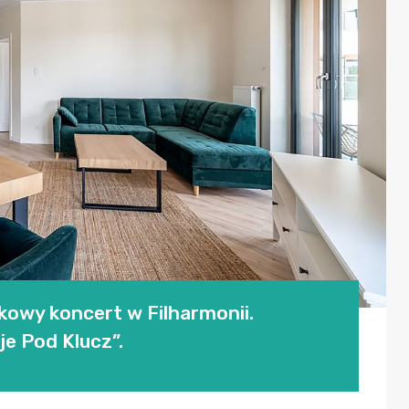
kowy koncert w Filharmonii.
je Pod Klucz”.