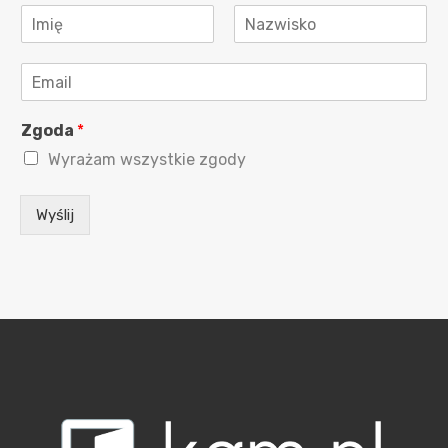
I
m
Imię
Nazwisko
i
E
ę
m
i
a
N
Zgoda
*
i
a
l
z
Wyrażam wszystkie zgody
*
w
i
s
Wyślij
k
o
*