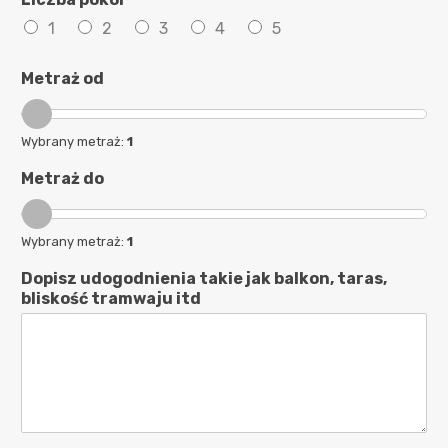
o
m
1
2
3
4
5
o
ś
Metraż od
ć
Wybrany metraż:
1
Metraż do
Wybrany metraż:
1
Dopisz udogodnienia takie jak balkon, taras,
bliskość tramwaju itd