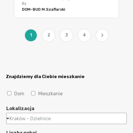
By
DOM-BUD M.Szaflarski
1
2
3
4
Znajdziemy dla Ciebie mieszkanie
N
Dom
Mieszkanie
i
e
Lokalizacja
r
u
Kraków - Dzielnice
c
h
Liczba pokoi