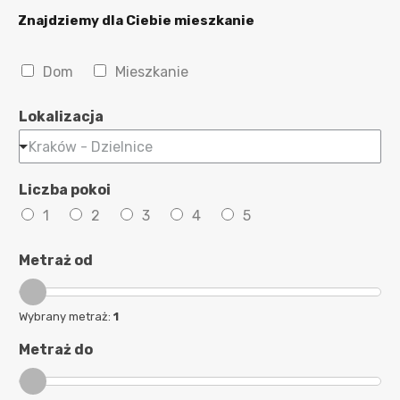
Znajdziemy dla Ciebie mieszkanie
N
Dom
Mieszkanie
i
e
Lokalizacja
r
u
Kraków - Dzielnice
c
h
Liczba pokoi
o
m
1
2
3
4
5
o
ś
Metraż od
ć
Wybrany metraż:
1
Metraż do