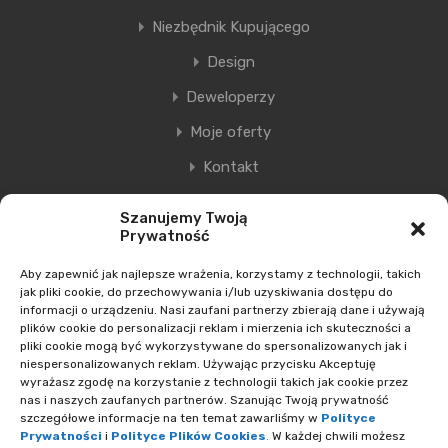
Niezbędnik Kupującego
Design
Deweloperzy
Moje oferty
Kontakt
Szanujemy Twoją
Prywatność
Ostatnie wpisy
Aby zapewnić jak najlepsze wrażenia, korzystamy z technologii, takich
jak pliki cookie, do przechowywania i/lub uzyskiwania dostępu do
Nowa era Filharmonii Krakowskiej
informacji o urządzeniu. Nasi zaufani partnerzy zbierają dane i używają
plików cookie do personalizacji reklam i mierzenia ich skuteczności a
Premiera nowego etapu inwestycji Krakowskie
pliki cookie mogą być wykorzystywane do spersonalizowanych jak i
niespersonalizowanych reklam. Używając przycisku Akceptuję
Przedmieście
wyrażasz zgodę na korzystanie z technologii takich jak cookie przez
Polska na inwestycyjnej mapie Europy świeci na zielono
nas i naszych zaufanych partnerów. Szanując Twoją prywatność
szczegółowe informacje na ten temat zawarliśmy w
Polityce
Smętna Garden– wakacyjna promocja na mieszkania
Prywatności
i
Polityce Plików Cookies
.
W każdej chwili możesz