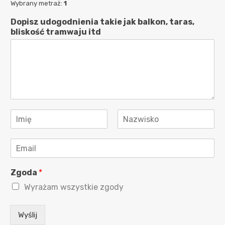
Wybrany metraż:
1
Dopisz udogodnienia takie jak balkon, taras,
bliskość tramwaju itd
I
m
Imię
Nazwisko
i
E
ę
m
i
a
N
Zgoda
*
i
a
l
z
Wyrażam wszystkie zgody
*
w
i
s
Wyślij
k