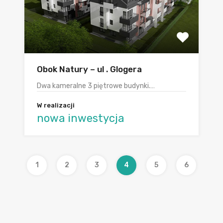
Obok Natury – ul . Glogera
Dwa kameralne 3 piętrowe budynki.…
W realizacji
nowa inwestycja
1
2
3
4
5
6