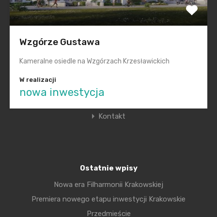
Mapa Inwestycji
Aktualności
Wzgórze Gustawa
Niezbędnik Kupującego
Kameralne osiedle na Wzgórzach Krzesławickich
Design
W realizacji
Deweloperzy
nowa inwestycja
Moje oferty
Kontakt
Ostatnie wpisy
Nowa era Filharmonii Krakowskiej
Premiera nowego etapu inwestycji Krakowskie
Przedmieście