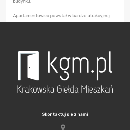
budynku.
Apartamentowiec powstał w bardzo atrakcyjnej
lokalizacji, w dzielnicy Krowodrza, niecałe 2 km od
Starego Miasta, na działce z pełną własnością
hipoteczną gruntu. Miejsce to jest doskonale
skomunikowane z resztą miasta, a bliskość parków
oraz historycznej części miasta zapewnia szeroką
paletę możliwości rozrywki i rekreacji.
Projekt NY Residence realizowany był przy
współpracy z Raiffeisen Bank Polska S.A.,
generalnym wykonawcą dla Terra Casa S.A. jest
firma TK Bud, a autorem projektu
architektonicznego pracownia Kubatura. Natomiast
Skontaktuj sie z nami
projekt wykończenia wnętrz z nawiązaniem do
stylu i motywów Nowego Jorku przygotowała