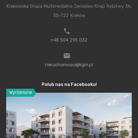
Krakowska Grupa Multimedialna Jarosław Knap Rybitwy 36,
renomowana pracownia MJ Animo z Krakowa.
30-722 Kraków
Więcej informacji:
+48 504 295 032
www.terracasa.pl
nieruchomosci@kgm.pl
Polub nas na Facebooku!
Wyróżnione
Menu