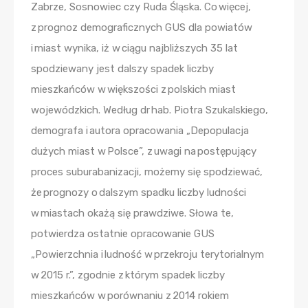
Zabrze, Sosnowiec czy Ruda Śląska. Co więcej,
z prognoz demograficznych GUS dla powiatów
i miast wynika, iż w ciągu najbliższych 35 lat
spodziewany jest dalszy spadek liczby
mieszkańców w większości z polskich miast
wojewódzkich. Według dr hab. Piotra Szukalskiego,
demografa i autora opracowania „Depopulacja
dużych miast w Polsce”, z uwagi na postępujący
proces suburabanizacji, możemy się spodziewać,
że prognozy o dalszym spadku liczby ludności
w miastach okażą się prawdziwe. Słowa te,
potwierdza ostatnie opracowanie GUS
„Powierzchnia i ludność w przekroju terytorialnym
w 2015 r.”, zgodnie z którym spadek liczby
mieszkańców w porównaniu z 2014 rokiem