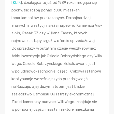
[
KLIK
], działająca tu już od 1989 roku i mogąca się
pochwalić liczbą ponad 3000 mieszkań
i apartamentów przekazanych. Do najbardziej
znanych inwestycji należą na pewno Kamienica Vis-
a-vis, Pasaż 33 czy Wiślane Tarasy, których
najnowsze etapy są już w ofercie sprzedażowej.
Do sprzedaży w ostatnim czasie weszły również
takie inwestycje jak Osiedle Bobrzyńskiego czy Willa
Wego. Osiedle Bobrzyńskiego zlokalizowane jest
w południowo-zachodniej części Krakowa i stanowi
kontynuację wcześniejszych przedsięwzięć
na Ruczaju, a jej dużym atutem jest bliskie
sąsiedztwo Campusu UJ i strefy ekonomicznej.
Z kolei kameralny budynek Willi Wego, znajduje się
w północnej części miasta, niektóre mieszkania