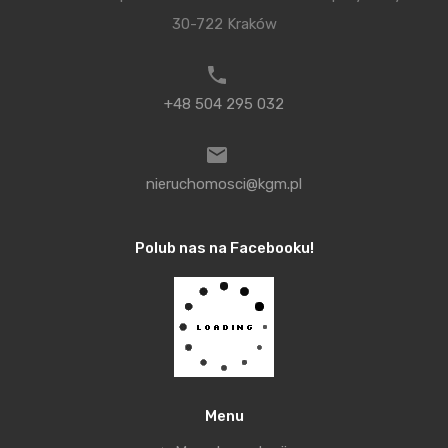
dużym atutem (obok lokalizacji i ciekawej
30-722 Kraków
architektury) jest wewnętrzny ogród, stanowiący
enklawę odpoczynku dla przyszłych mieszkańców.
+48 504 295 032
Potencjał Krakowa dostrzegła również firma WAN
S.A. [
KLIK
] działająca dotychczas z powodzeniem
na warszawskim rynku deweloperskim. Wybór
nieruchomosci@kgm.pl
lokalizacji w bezpośrednim sąsiedztwie zespołu
pałacowo – parkowego Anny i Erazma
Polub nas na Facebooku!
Jerzmanowskich dla ich inwestycji Apartamenty
Wielicka okazał się strzałem w dziesiątkę. Śmiało
można powiedzieć, iż firma odniosła sprzedażowy
sukces w Krakowie. W tym momencie pozostały już
tylko nieliczne wolne mieszkania, zainteresowanym
tą ofertą doradzamy zatem mały pośpiech – może
Menu
to być ostatnia szansa na zakup apartamentu