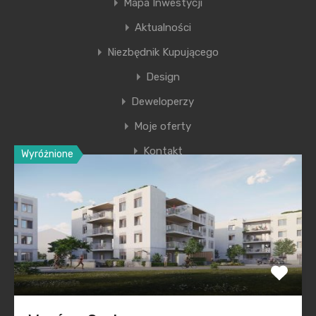
Mapa Inwestycji
z widokiem na park.
Aktualności
Marta Maniecka
Niezbędnik Kupującego
Design
Deweloperzy
Moje oferty
Kontakt
Wyróżnione
Ostatnie wpisy
Nowa era Filharmonii Krakowskiej
Premiera nowego etapu inwestycji Krakowskie
Przedmieście
Polska na inwestycyjnej mapie Europy świeci na zielono