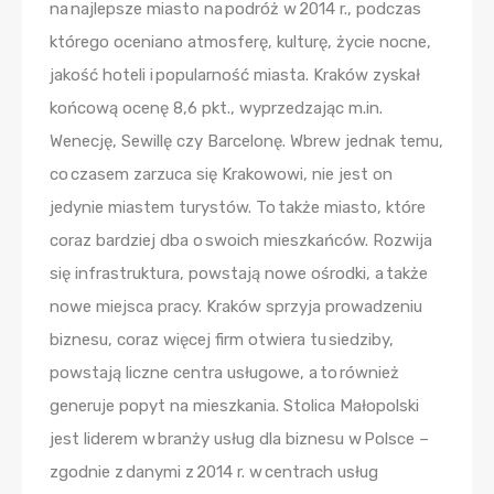
na najlepsze miasto na podróż w 2014 r., podczas
którego oceniano atmosferę, kulturę, życie nocne,
jakość hoteli i popularność miasta. Kraków zyskał
końcową ocenę 8,6 pkt., wyprzedzając m.in.
Wenecję, Sewillę czy Barcelonę. Wbrew jednak temu,
co czasem zarzuca się Krakowowi, nie jest on
jedynie miastem turystów. To także miasto, które
coraz bardziej dba o swoich mieszkańców. Rozwija
się infrastruktura, powstają nowe ośrodki, a także
nowe miejsca pracy. Kraków sprzyja prowadzeniu
biznesu, coraz więcej firm otwiera tu siedziby,
powstają liczne centra usługowe, a to również
generuje popyt na mieszkania. Stolica Małopolski
jest liderem w branży usług dla biznesu w Polsce –
zgodnie z danymi z 2014 r. w centrach usług