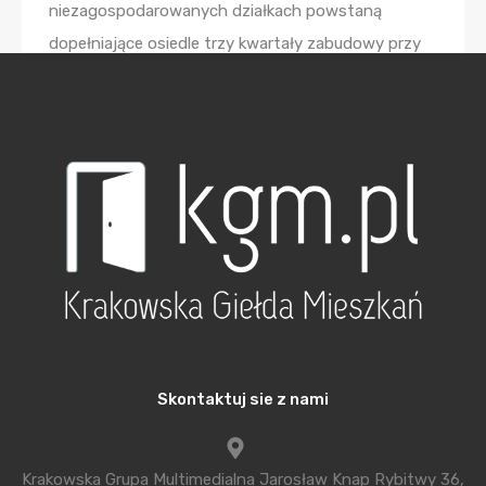
niezagospodarowanych działkach powstaną
dopełniające osiedle trzy kwartały zabudowy przy
ul. Stańczyka 5, 7 i 9. Atutem inwestycji jest bez
wątpienia jej lokalizacja – w sąsiedztwie znajdują się
ważne uczelnie krakowskie, linie autobusowe
i tramwajowe (w tym nocne) oraz liczne tereny
zielone, sprzyjające aktywnemu wypoczynkowi.
Aktualnie ruszyła sprzedaż mieszkań w budynku nr
9.
Kolejna nowość na krakowskim rynku
mieszkaniowym to inwestycja Cordia Cystersów
Garden [
KLIK
], nowoczesne, starannie
Skontaktuj sie z nami
zaprojektowane osiedle ze świetną lokalizacją
między ulicą Mogilską a Grzegórzecką, którego
Krakowska Grupa Multimedialna Jarosław Knap Rybitwy 36,