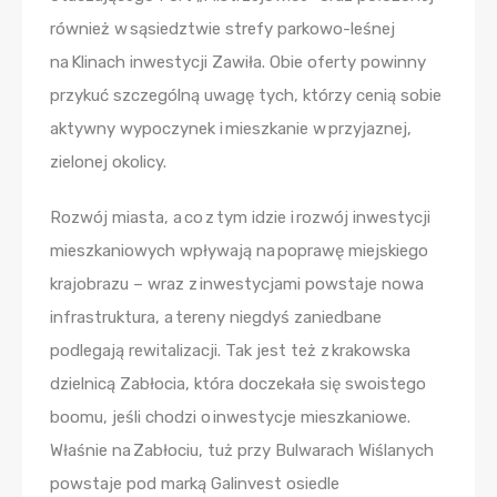
również w sąsiedztwie strefy parkowo-leśnej
na Klinach inwestycji Zawiła. Obie oferty powinny
przykuć szczególną uwagę tych, którzy cenią sobie
aktywny wypoczynek i mieszkanie w przyjaznej,
zielonej okolicy.
Rozwój miasta, a co z tym idzie i rozwój inwestycji
mieszkaniowych wpływają na poprawę miejskiego
krajobrazu – wraz z inwestycjami powstaje nowa
infrastruktura, a tereny niegdyś zaniedbane
podlegają rewitalizacji. Tak jest też z krakowska
dzielnicą Zabłocia, która doczekała się swoistego
boomu, jeśli chodzi o inwestycje mieszkaniowe.
Właśnie na Zabłociu, tuż przy Bulwarach Wiślanych
powstaje pod marką Galinvest osiedle