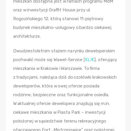
mieszkań dostępna jest w ramach programu MdM
oraz w inwestycji Graffit House przy ul.
Rogozińskiego 12, którą stanowi 11-piętrowy
budynek mieszkalno-usługowy o bardzo ciekawej
architekturze.
Dwudziestoletnim stażem na rynku deweloperskim
pochwalić może się Wawel-Service [
KLIK
], oferujący
mieszkania w Krakowie i Warszawie. To firma
z tradycjami, należąca dziś do czołówki krakowskich
deweloperów, która w swej ofercie posiada
rodzinne, bezpieczne oraz funkcjonalne osiedla.
W aktualnej ofercie dewelopera znajdują się m.in.
ciekawe mieszkania w Piasta Park – inwestycji
położonej w sąsiedztwie terenu rekreacyjnego
otaczającego Fort „Mistrzejowice” oraz położonej