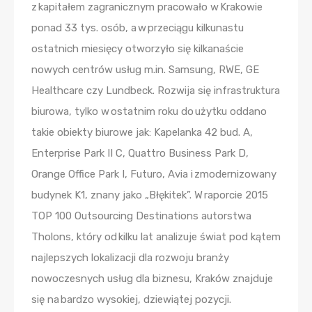
z kapitałem zagranicznym pracowało w Krakowie
ponad 33 tys. osób, a w przeciągu kilkunastu
ostatnich miesięcy otworzyło się kilkanaście
nowych centrów usług m.in. Samsung, RWE, GE
Healthcare czy Lundbeck. Rozwija się infrastruktura
biurowa, tylko w ostatnim roku do użytku oddano
takie obiekty biurowe jak: Kapelanka 42 bud. A,
Enterprise Park II C, Quattro Business Park D,
Orange Office Park I, Futuro, Avia i zmodernizowany
budynek K1, znany jako „Błękitek”. W raporcie 2015
TOP 100 Outsourcing Destinations autorstwa
Tholons, który od kilku lat analizuje świat pod kątem
najlepszych lokalizacji dla rozwoju branży
nowoczesnych usług dla biznesu, Kraków znajduje
się na bardzo wysokiej, dziewiątej pozycji.