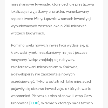
mieszkaniowe Riverside, które cechuje prestiżowa
lokalizacja i wyjątkowy charakter, warunkowany
sąsiedztwem Wisły. Łącznie w ramach inwestycji
wybudowanych zostanie około 280 mieszkań
w trzech budynkach.
Pomimo wielu nowych inwestycji wydaje się, iż
krakowski rynek mieszkaniowy nie jest jeszcze
nasycony. Wciąż znajdują się nabywcy,
zainteresowani mieszkaniem w Krakowie,
a deweloperzy nie zaprzestają nowych
przedsięwzięć. Tylko w ostatnich kilku miesiącach
pojawiły się ciekawe inwestycje, o których warto
wspomnieć. Pierwszą z nich stanowi II etap Oazy
Bronowice [
KLIK
], w ramach którego na ostatnich