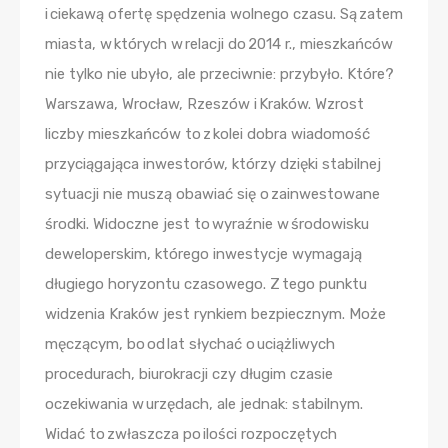
i ciekawą ofertę spędzenia wolnego czasu. Są zatem
miasta, w których w relacji do 2014 r., mieszkańców
nie tylko nie ubyło, ale przeciwnie: przybyło. Które?
Warszawa, Wrocław, Rzeszów i Kraków. Wzrost
liczby mieszkańców to z kolei dobra wiadomość
przyciągająca inwestorów, którzy dzięki stabilnej
sytuacji nie muszą obawiać się o zainwestowane
środki. Widoczne jest to wyraźnie w środowisku
deweloperskim, którego inwestycje wymagają
długiego horyzontu czasowego. Z tego punktu
widzenia Kraków jest rynkiem bezpiecznym. Może
męczącym, bo od lat słychać o uciążliwych
procedurach, biurokracji czy długim czasie
oczekiwania w urzędach, ale jednak: stabilnym.
Widać to zwłaszcza po ilości rozpoczętych