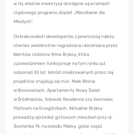
w tej właśnie inwestycji dostępne są w ramach
rządowego programu dopłat „Mieszkanie dla
Młodych”.
Do krakowskich deweloperów z pewnością należy
również wielokrotnie nagradzana i doceniana przez
klientów rodzinna firma Bryksy, która
z powodzeniem funkcjonuje na tym rynku już
od ponad 30 lat. Wśród zrealizowanych przez nią
projektów znajdują się m.in. Małe Błonia
w Bronowicach, Apartamenty Nowy Świat
w Śródmieściu, Sobieski Residence czy biurowiec
Platinum na Grzegórzkach. Aktualnie Bryksy
prowadzą sprzedaż gotowych mieszkań przy ul.
Bochenka 14, na osiedlu Malwy, gdzie część