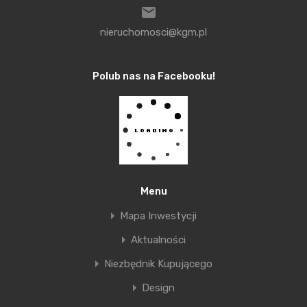
projekty w branży nieruchomości i budownictwa.
nieruchomosci@kgm.pl
Celem programu jest “dodawanie skrzydeł”, tj.
wyposażenie w odpowiednie narzędzia oraz
Polub nas na Facebooku!
wspieranie kobiet obdarzonych wiedzą i talentem
na rzecz realizacji ich marzeń zawodowych. –
Działamy po to, aby panie na wysokich
stanowiskach poznawały się ze sobą, wymieniały
doświadczeniami, wspierały wiedzą młodsze
koleżanki – tłumaczy Krystyna Swojak. W skład
Menu
całego projektu wchodzą coroczne konkursy,
Mapa Inwestycji
konferencje, gale, a także program mentoringowy,
Aktualności
którego celem jest łączenie doświadczenia ze
świeżym podejściem do biznesu.
Niezbędnik Kupującego
Design