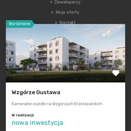
Deweloperzy
Moje oferty
Kontakt
Wyróżnione
Ostatnie wpisy
Nowa era Filharmonii Krakowskiej
Premiera nowego etapu inwestycji Krakowskie
Przedmieście
Polska na inwestycyjnej mapie Europy świeci na zielono
Wzgórze Gustawa
Smętna Garden– wakacyjna promocja na mieszkania
Kameralne osiedle na Wzgórzach Krzesławickich
Realizacje „pod klucz” dla każdego
W realizacji
nowa inwestycja