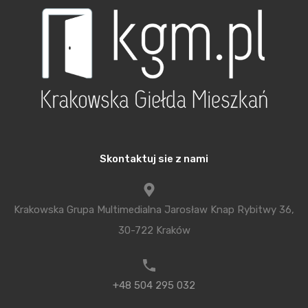
your Skin,
Patroni Medialni: Architektura & Biznes,
Budowa.org, Budownictwo.org, e-biurowce, Focus
on bussines, Glamstyle, Investor Real Estate
Expert, Inwestorki, ISB News, iWoman, KGM,
nieruchomosci.biz, polecany biznes, Real Estate
Talks
Skontaktuj sie z nami
Zobacz pełną fotorelację z Gali:
https://www.topwoman.pl/gala-2024/
Krakowska Grupa Multimedialna Jarosław Knap Rybitwy 36,
O inicjatywie Top Woman in Real Estate
30-722 Kraków
Top Woman in Real Estate to inicjatywa, która
powstała z potrzeby docenienia i pokazania światu
+48 504 295 032
roli kobiet, które prowadzą ważne i przełomowe