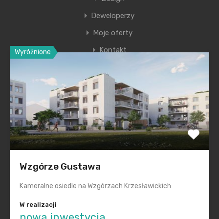
Deweloperzy
Moje oferty
Kontakt
Wyróżnione
Ostatnie wpisy
Nowa era Filharmonii Krakowskiej
Premiera nowego etapu inwestycji Krakowskie
Przedmieście
Polska na inwestycyjnej mapie Europy świeci na zielono
Wzgórze Gustawa
Smętna Garden– wakacyjna promocja na mieszkania
Kameralne osiedle na Wzgórzach Krzesławickich
Realizacje „pod klucz” dla każdego
W realizacji
nowa inwestycja