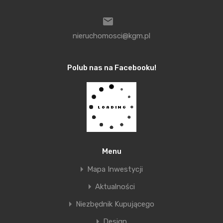
wyzwaniem staje się utrzymanie
dotychczasowego tempa
nieruchomosci@kgm.pl
uzupełniania oferty. Jeśli
aktywność nabywców
Polub nas na Facebooku!
pozostanie wysoka może to
oznaczać, że coraz trudniej
będzie krakowianom znaleźć
swoje wymarzone „M”
– mówi
Michał Melaniuk, Dyrektor
Menu
Zarządzający Inwestycjami
Mapa Inwestycji
Mieszkaniowymi Cordia Polska.
Aktualności
Niezbędnik Kupującego
Design