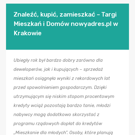
Znaleźć, kupić, zamieszkać – Targi
Mieszkań i Domów nowyadres.pl w
Krakowie
Ubiegły rok był bardzo dobry zarówno dla
deweloperów, jak i kupujących – sprzedaż
mieszkań osiągnęła wyniki z rekordowych lat
przed spowolnieniem gospodarczym. Dzięki
utrzymującym się niskim stopom procentowym
kredyty wciąż pozostają bardzo tanie, młodzi
nabywcy mogą dodatkowo skorzystać z
programu rządowych dopłat do kredytów
„Mieszkanie dla młodych”. Osoby, które planują