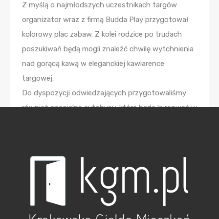
Z myślą o najmłodszych uczestnikach targów
organizator wraz z firmą Budda Play przygotował
kolorowy plac zabaw. Z kolei rodzice po trudach
poszukiwań będą mogli znaleźć chwilę wytchnienia
nad gorącą kawą w eleganckiej kawiarence
targowej.
Do dyspozycji odwiedzających przygotowaliśmy
również specjalne autobusy, które będą kursować w
dniach trwania targów. Szczegółowe informacje o
ich trasach i rozkładach można znaleźć na stronie
www.targi.nowyadres.pl/pl/krakow
.
Wśród Patronów Honorowych targów znajdują się
m.in. Ministerstwo Infrastruktury i Rozwoju, Miasto
Kraków oraz Polski Związek Firm Deweloperskich.
Partnerem targów jest firma ATAL, a Partnerem