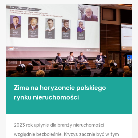
Zima na horyzoncie polskiego
rynku nieruchomości
2023 rok upłynie dla branży nieruchomości
względnie bezboleśnie. Kryzys zacznie być w tym