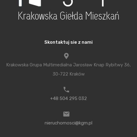
Półwyspie Iberyjskim.
Partnerami Merytorycznymi konferencji PRES 2022
były firmy Fortech Consulting, Geodetic,
Skontaktuj sie z nami
FlatForFlip, Karpiel Steindel Architektura oraz
Sander System, Partnerami Wspierającymi: Grupa
MTP oraz Grupa Mo, Srebrnymi Sponsorami: Equilis i
Krakowska Grupa Multimedialna Jarosław Knap Rybitwy 36,
INA Management, Brązowymi Sponsorami:
30-722 Kraków
Nieruchomości Orange, Unihouse oraz Olivia Center,
honorowym patronatem PRES 22 objęli: Polski
Związek Firm Deweloperskich, Polska Federacja
+48 504 295 032
Rynku Nieruchomości, Polskie Stowarzyszenie
Budownictwa Ekologicznego PLGBC,
nieruchomosci@kgm.pl
Stowarzyszenie Architektów RP, Stowarzyszenie
Budowniczych Domów i Mieszkań, Warszawskie