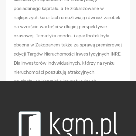
posiadanego kapitału, a te zlokalizowane w
najlepszych kurortach umożliwiają również zarobek
na wzroście wartości w długiej perspektywie
czasowej. Tematyka condo- i aparthoteli była
obecna w Zakopanem także za sprawą premierowej
edycji Targów Nieruchomości Inwestycyjnych INRE.
Dla inwestorów indywidualnych, którzy na rynku
nieruchomości poszukują atrakcyjnych,
oryginalnych kierunków inwestycyjnych
zorganizowana została specjalna wystawa. W
Nosalowym Dworze mieli oni możliwość zapoznania
się z propozycjami kilkunastu wystawców
oferujących condo- i aparthotele, domy
całoroczne, apartamenty inwestycyjne czy grunty
pod zabudowę w kraju i za granicą, m.in. na