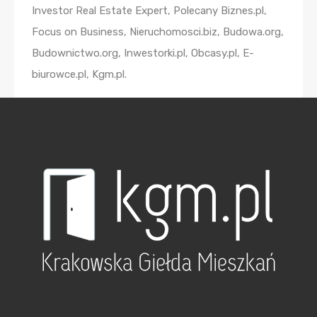
Investor Real Estate Expert, Polecany Biznes.pl,
Focus on Business, Nieruchomosci.biz, Budowa.org,
Budownictwo.org, Inwestorki.pl, Obcasy.pl, E-
biurowce.pl, Kgm.pl.
Organizatorzy: Top Woman in Real Estate,
Stowarzyszenie Top Woman for women.
Więcej informacji na temat konferencji można
znaleźć na stronie:
www.topwoman.pl/konferencja/.
O inicjatywie Top Woman in Real Estate
Top Woman in Real Estate to inicjatywa, która
powstała z potrzeby docenienia i pokazania światu