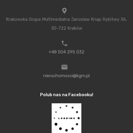
przeprowadzonego w 2014 roku. Kierownik projektu
Rafał Bogucki porównując różne warianty podał, że
dziś podróż klasycznym tramwajem do centrum
Krakowska Grupa Multimedialna Jarosław Knap Rybitwy 36,
trwa około 40 minut. W przypadku metra byłyby to
30-722 Kraków
22 minuty a w przypadku premetra ten czas
określono na 29 do 31 minut.
+48 504 295 032
Jeśli tak to kiedy
Ostatecznej decyzji jeszcze nie ma i nie jest
nieruchomosci@kgm.pl
wykluczone przy tak znacznej różnicy zdań, że
postawiony zostanie wniosek o kolejne referendum
Polub nas na Facebooku!
w tej sprawie. Na razie wiadomo tyle, że premetro
jest możliwe do realizacji w ramach budżetu miasta.
Budowa metra wymagałaby dodatkowych źródeł
finansowania. Jeśli projekt premetra byłby jednak