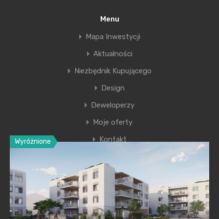
zaakceptowany to realizacja pierwszej części w
tym najtrudniejszego elementu czyli tunelu pod
Menu
centrum miasta zakończyłaby się w 2033 roku a
Mapa Inwestycji
cała inwestycja cztery lata później.
Aktualności
Niezbędnik Kupującego
metro w Krakowie
Design
Deweloperzy
Moje oferty
Kontakt
Wyróżnione
Ostatnie wpisy
Nowa era Filharmonii Krakowskiej