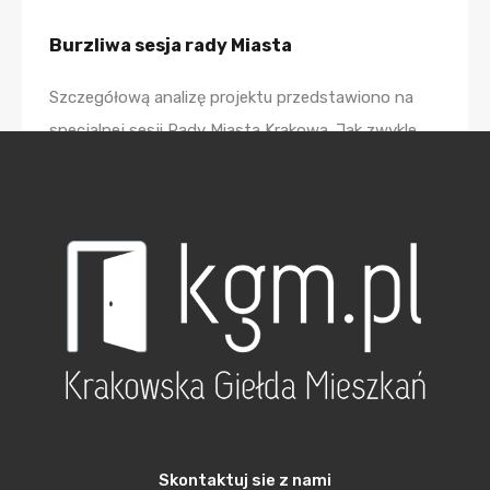
Burzliwa sesja rady Miasta
Szczegółową analizę projektu przedstawiono na
specjalnej sesji Rady Miasta Krakowa. Jak zwykle
nie brakowało zarówno głosów za i przeciw.
Zwolennicy koncepcji premetra podkreślali między
innymi, że koszt budowy premetra jest dwukrotnie
niższy niż klasycznego metra i zamknie się kwotą
około 6 miliardów złotych. Duży niższy jest także
koszt zakupu i utrzymania taboru tramwajowego w
porównaniu z tym, które konieczne jest do obsługi
metra. Przeciwnicy podnosili wyższą efektywność
klasycznego metra i fakt, że za budową metra
opowiedzieli się mieszkańcy w czasie referendum
Skontaktuj sie z nami