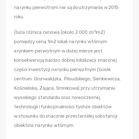
na rynku pierwotnym nie są do utrzymania w 2015
roku.
Duża różnica cenowa (około 2 000 zł/1m2)
pomiędzy ceną 1m2 lokali na rynku wtórnym
a rynkiem pierwotnym w dużej mierze jest
konsekwencją bardzo dobrej lokalizacji znacznej
części inwestycji na rynku pierwotnym (ścisłe
centrum: Grunwaldzka, Piłsudskiego, Sienkiewicza,
Kościeliska, Zająca, Smrekowa) przy utrzymaniu
wysokiego standardu oraz nowoczesnej
technologii i funkcjonalności tychże obiektów
w stosunku do znacznie przestarzałej substancji
obiektów na rynku wtórnym.