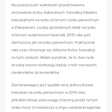
Na powyższych wykresach przedstawiono
zestawienie liczby dokonanych transakcji lokalami
mieszkalnymi na rynku wtórnym i rynku pierwotnym
w Zakopanem. Liczba sprzedanych lokali na rynku
wtórnym w pierwszym kwartale 2015 roku jest
identyczna jak na rynku pierwotnym. Praktycznie
cały czas utrzymuje się zbliżona liczba transakcji
na tych rynkach. Widać wyraźnie, że te dwa rynki
ze sobą mocno konkurują i każdy z nich ma swoich
zwolenników i przeciwników.
Zastanawiający jest spadek ceny jednostkowej
mieszkań na rynku pierwotnym w 2014 roku,
jednakże biorąc pod uwagę znaczną podaż na tym
rynku może to świadczyć o chęci uwolnienia kapitału