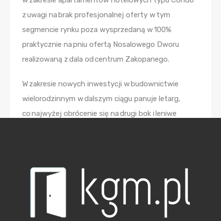
w zakresie apartamentów hotelowych typu Condo
z uwagi na brak profesjonalnej oferty w tym
segmencie rynku poza wysprzedaną w 100%
praktycznie na pniu ofertą Nosalowego Dworu
realizowaną z dala od centrum Zakopanego.
W zakresie nowych inwestycji w budownictwie
wielorodzinnym w dalszym ciągu panuje letarg,
co najwyżej obrócenie się na drugi bok i leniwe
poszukiwanie terenów pod nowe inwestycje.
W ostatnim czasie zakończono kilka inwestycji
(Zająca, Kościeliskiej, Piłsudskiego), część
inwestycji jest aktualnie prowadzona ale jedno jest
pewne, nie wróci się już bum z lat 2008 – 2010 pod
kątem realizowanych inwestycji oraz
zaangażowania kapitału.