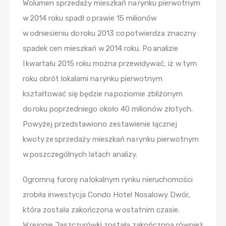
Wolumen sprzedaży mieszkań na rynku pierwotnym
w 2014 roku spadł o prawie 15 milionów
w odniesieniu do roku 2013 co potwierdza znaczny
spadek cen mieszkań w 2014 roku. Po analizie
I kwartału 2015 roku można przewidywać, iż w tym
roku obrót lokalami na rynku pierwotnym
kształtować się będzie na poziomie zbliżonym
do roku poprzedniego około 40 milionów złotych.
Powyżej przedstawiono zestawienie łącznej
kwoty ze sprzedaży mieszkań na rynku pierwotnym
w poszczególnych latach analizy.
Ogromną furorę na lokalnym rynku nieruchomości
zrobiła inwestycja Condo Hotel Nosalowy Dwór,
która została zakończona w ostatnim czasie.
W rejonie Jaszczurówki została zakończona również