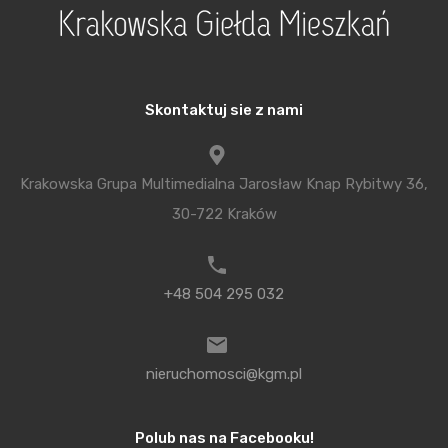
Na podstawie przedstawionej analizy można
wnioskować iż w najbliższych latach 2015 – 2016
będzie dalsza stabilizacja cen w zakresie lokali
Skontaktuj sie z nami
mieszkalnych na rynku wtórnym na poziomie około
7 000 – 7 500 zł/m2 natomiast w zakresie rynku
Krakowska Grupa Multimedialna Jarosław Knap Rybitwy 36,
pierwotnego może nastąpić nieznaczna korekta
30-722 Kraków
do maksymalnego poziomu około 9 000 zł/m2
brutto.
+48 504 295 032
Jak będzie w kolejnych latach? Tego nie wie nikt,
wszystko w rękach nowych włodarzy Zakopanego
i odbudowy wizerunku tego miasta, które
nieruchomosci@kgm.pl
do niedawna było nazywane Zimową Stolicą Polski
natomiast aktualnie w sezonie zimowym przestaje
Polub nas na Facebooku!