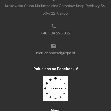
złotych. W Polsce cena najbardziej ekskluzywnych
Krakowska Grupa Multimedialna Jarosław Knap Rybitwy 36,
apartamentowców za metr kwadratowy wynosi od
30-722 Kraków
5 do 8 tysięcy euro. Co ciekawe, jest to relatywnie
dość tanio bo w Pradze ceny czasem przekraczają
10 tysięcy euro a w Berlinie zbliżają się do 20
+48 504 295 032
tysięcy euro za metr kwadratowy. Takie
nieruchomości zazwyczaj sprzedaje się w wersji
nieruchomosci@kgm.pl
wykończonej „pod klucz”. Jak łatwo się domyśleć w
cenie mieści się wykończenie najwyższej jakości. W
Polub nas na Facebooku!
Europie jak dotąd najwyższym apartamentowcem
jest Shard London Bridge o wysokości 309,6 metra.
Apartamenty znajdują się tam na najwyższych
piętrach ( od 53 do 65 ). Na świecie najwyżej można
zamieszkać w Dubaju. Burdż Chalifa najwyższy
apartamentowiec świata ma 828 metrów
Menu