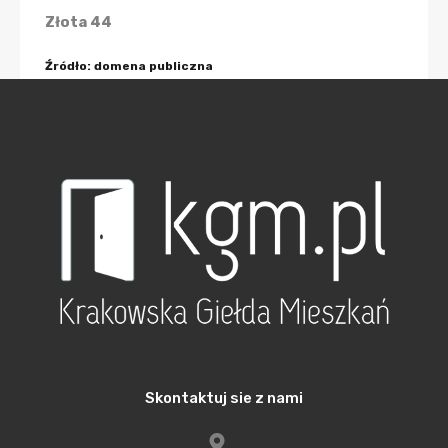
Złota 44
Źródło: domena publiczna
Pierwszym o wysokości ponad 100 metrów
obiektem była warszawska Babka Tower z 28
kondygnacjami i 299 mieszkaniami. W Gdańsku
zbudowano Sea Towers o wysokości 141 metrów z
265 apartamentami na 38 piętrach. Ekskluzywne
apartamentowce rządzą się swoimi prawami.
Zazwyczaj oferują wiele dodatkowych usług:
concierge, siłownie, sklepy restauracje czy baseny.
Ceny są tu dużo wyższe od cen mieszkań.
Skontaktuj sie z nami
Szacuje się, że najdroższe apartamenty mogą
kosztować od kilku nawet do kilkunastu milionów