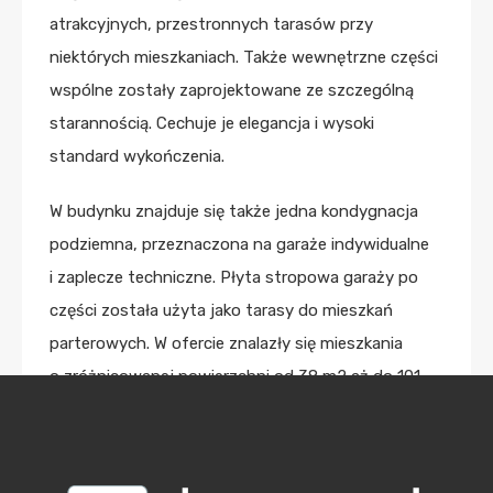
atrakcyjnych, przestronnych tarasów przy
niektórych mieszkaniach. Także wewnętrzne części
wspólne zostały zaprojektowane ze szczególną
starannością. Cechuje je elegancja i wysoki
standard wykończenia.
W budynku znajduje się także jedna kondygnacja
podziemna, przeznaczona na garaże indywidualne
i zaplecze techniczne. Płyta stropowa garaży po
części została użyta jako tarasy do mieszkań
parterowych. W ofercie znalazły się mieszkania
o zróżnicowanej powierzchni od 38 m2 aż do 101
m2. Cechuje je wyraźnie strefowanie funkcji.
W niektórych mieszkaniach, dzięki połączeniu
pokoju dziennego z aneksem kuchennym uzyskano