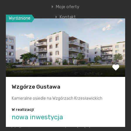
Moje oferty
Kontakt
Wyróżnione
Ostatnie wpisy
Nowa era Filharmonii Krakowskiej
Premiera nowego etapu inwestycji Krakowskie
Przedmieście
Polska na inwestycyjnej mapie Europy świeci na zielono
Wzgórze Gustawa
Smętna Garden– wakacyjna promocja na mieszkania
Kameralne osiedle na Wzgórzach Krzesławickich
Realizacje „pod klucz” dla każdego
W realizacji
nowa inwestycja
Copyright © 2014-2022 KGM |
Polityka prywatności