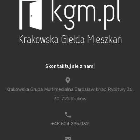
większe, przestronniejsze wnętrza. W każdym
mieszkaniu zapewniono balkon, loggię lub taras.
Z myślą o wygodzie przyszłych mieszkańców na
paterze obiektu zapewniono wydzieloną wózkownię
i rowerownię. Wyeliminowano także w budynku
bariery architektoniczne dla osób
Skontaktuj sie z nami
niepełnosprawnych.
Inwestycję realizuje znana firma budowlana DOM-
Krakowska Grupa Multimedialna Jarosław Knap Rybitwy 36,
BUD M. Szaflarski Sp.j., działająca na małopolskim
30-722 Kraków
rynku nieruchomości już od 26 lat. Firma ta zajmuje
się kompleksową realizacją robót budowlanych,
projektowaniem obiektów, deweloperską
+48 504 295 032
działalnością mieszkaniową oraz administrowaniem
budynków, głównie na terenie Krakowa i jego