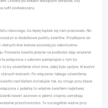
etami. Choćby po bokach wiszących obrazów, czy
 na sufit podwieszany.
latu roboczego, bo lepiej będzie się nam pracowało. Nic
wyposażyć w dodatkowe punktu świetlne. Przyklejone do
i dolnych linie ledowe pozwolą po zakończeniu
u. Poświata światła jedynie na podłodze daje wrażenie
twarta połączona z salonem pamiętajcie o tym by
 to by oświetlenie choć inne, dalej było spójne. W kuchni
 różnych kolorach. Po włączeniu takiego oświetlenia
wiatło nad blatem instalujcie tak, by stojąc przy blacie
 połączona z jadalnią to właśnie światłem najłatwiej
e ścianki nawet ażurowe w jakimś stopniu zamykają
 wrażenie przestronności. To szczególnie ważne przy