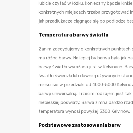
lubicie czytać w łóżku, konieczny będzie kink
konkretnych miejscach trzeba przygotować ins
jak przedłużacze ciągnące się po podłodze bez
Temperatura barwy światła
Zanim zdecydujemy o konkretnych punktach św
ma różne barwy. Najlepiej by barwa była jak n
barwy światła wyrażana jest w Kelvinach. Bar
światło świeczki lub dawniej używanych stan
mieści się w przedziale od 4000-5000 Kelvinów.
barwę uniwersalną. Trzecim rodzajem jest tak
niebieskiej poświaty. Barwa zimna bardzo rza
temperatura wynosi powyżej 5300 Kelvinów.
Podstawowe zastosowania barw