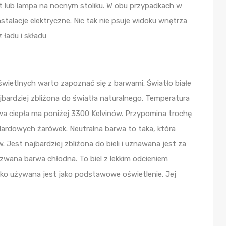
iet lub lampa na nocnym stoliku. W obu przypadkach w
talacje elektryczne. Nic tak nie psuje widoku wnętrza
 ładu i składu
ietlnych warto zapoznać się z barwami. Światło białe
ajbardziej zbliżona do światła naturalnego. Temperatura
wa ciepła ma poniżej 3300 Kelvinów. Przypomina trochę
dardowych żarówek. Neutralna barwa to taka, która
 Jest najbardziej zbliżona do bieli i uznawana jest za
 zwana barwa chłodna. To biel z lekkim odcieniem
dko używana jest jako podstawowe oświetlenie. Jej