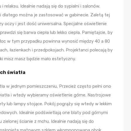
relaksu. Idealnie nadają się do sypialni i salonów.
ji dlatego można je zastosować w gabinecie. Zaletą tej
 oczy i jest dość uniwersalna. Specjalne oświetlenie
rawdzi się barwa ciepła lub lekko ciepła. Pamiętajcie, by
. Moc w tym przypadku powinna wynosić między 40 a 80
ch, łazienkach i przedpokojach. Projektanci polecają by
ki misz masz będzie mało estetyczny.
ch światła
atła w jednym pomieszczeniu, Przecież często pełni ono
iatła i wtedy wybieramy oświetlenie górne. Nastrojowe
y lub lampy stojące. Pokój pogrąży się wtedy w lekkim
ledowych. Idealnie podświetlają one blaty pod górnymi
zielonej ścianie z mchu. Idealnie nadają się do
wa osłonięta matowym szkłem wkomponowana obok