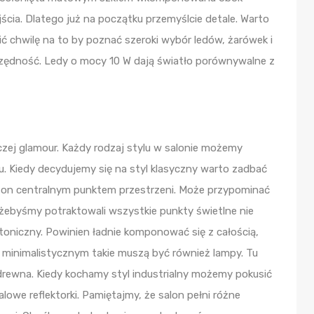
ścia. Dlatego już na początku przemyślcie detale. Warto
ić chwilę na to by poznać szeroki wybór ledów, żarówek i
ędność. Ledy o mocy 10 W dają światło porównywalne z
czej glamour. Każdy rodzaj stylu w salonie możemy
u. Kiedy decydujemy się na styl klasyczny warto zadbać
e on centralnym punktem przestrzeni. Może przypominać
 żebyśmy potraktowali wszystkie punkty świetlne nie
ektoniczny. Powinien ładnie komponować się z całością,
u minimalistycznym takie muszą być również lampy. Tu
 drewna. Kiedy kochamy styl industrialny możemy pokusić
alowe reflektorki. Pamiętajmy, że salon pełni różne