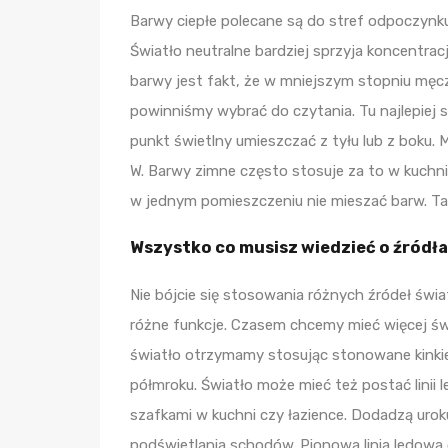
Barwy ciepłe polecane są do stref odpoczynku i 
Światło neutralne bardziej sprzyja koncentrac
barwy jest fakt, że w mniejszym stopniu męczy
powinniśmy wybrać do czytania. Tu najlepiej sp
punkt świetlny umieszczać z tyłu lub z boku
W. Barwy zimne często stosuje za to w kuchnia
w jednym pomieszczeniu nie mieszać barw. Ta
Wszystko co musisz wiedzieć o źródła
Nie bójcie się stosowania różnych źródeł świ
różne funkcje. Czasem chcemy mieć więcej św
światło otrzymamy stosując stonowane kinkiet
półmroku. Światło może mieć też postać linii 
szafkami w kuchni czy łazience. Dodadzą uroku 
podświetlania schodów. Pionowa linia ledo