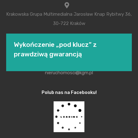
Krakowska Grupa Multimedialna Jarosław Knap Rybitwy 36,
30-722 Kraków
Wykończenie „pod klucz” z
+48 504 295 032
prawdziwą gwarancją
nieruchomosci@kgm.pl
W firmie Excellent każdym klientem opiekuje się
dedykowany koordynator, który jest z nim od
Polub nas na Facebooku!
początku aż do odbioru wysprzątanego mieszkania.
Zanim rozpoczną się prace projektanci
przygotowują i omawiają szczegółowo aranżacje
wnętrz. O realizacjach „pod klucz” rozmawiamy z
Jackiem Mirkiem, dyrektorem działu Excellent