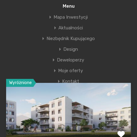
Menu
Inwestycje firmy Excellent S.A. lidera na rynku
Mapa Inwestycji
wykończeń „pod klucz”. Jarosław Knap :…
Aktualności
więcej informacji
Niezbędnik Kupującego
Design
Deweloperzy
Moje oferty
Kontakt
Wyróżnione
Ostatnie wpisy
Nowa era Filharmonii Krakowskiej
Premiera nowego etapu inwestycji Krakowskie