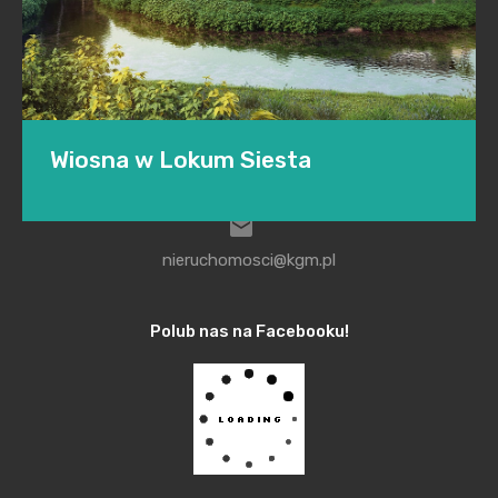
Krakowska Grupa Multimedialna Jarosław Knap Rybitwy 36,
30-722 Kraków
Wiosna w Lokum Siesta
+48 504 295 032
Zazieleniły się okolice Parku Rzecznego Wilgi
nieruchomosci@kgm.pl
przylegające do wyjątkowej inwestycji o nazwie
Lokum Siesta. Osiedle położone jest nad rzeką, w
Polub nas na Facebooku!
otoczeniu przyrody i wyróżnia się specjalnie
zaprojektowaną zielenią – są tu m.in. hortensje,
tawuła japońska czy pięciorniki krzewiaste.
Wyjątkowy charakter zabudowy podkreślą
przytulnie zaaranżowane części wspólne. Na terenie