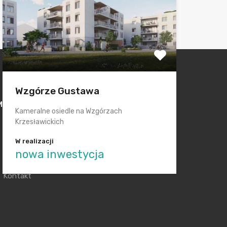
Wzgórze Gustawa
Menu
Kameralne osiedle na Wzgórzach
Krzesławickich
Mapa Inwestycji
Aktualności
Niezbędnik Kupującego
Design
W realizacji
nowa inwestycja
Deweloperzy
Moje oferty
Kontakt