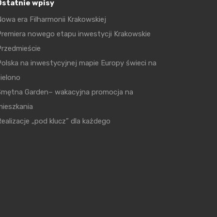
Ostatnie wpisy
owa era Filharmonii Krakowskiej
remiera nowego etapu inwestycji Krakowskie
Przedmieście
olska na inwestycyjnej mapie Europy świeci na
ielono
Smętna Garden– wakacyjna promocja na
mieszkania
ealizacje „pod klucz” dla każdego