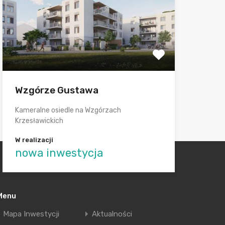
Wzgórze Gustawa
Kameralne osiedle na Wzgórzach
Krzesławickich
W realizacji
nowa inwestycja
Menu
Mapa Inwestycji
Aktualności