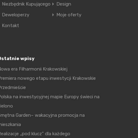
Niezbędnik Kupującego
Design
Deweloperzy
Moje oferty
Kontakt
Ostatnie wpisy
owa era Filharmonii Krakowskiej
remiera nowego etapu inwestycji Krakowskie
Przedmieście
olska na inwestycyjnej mapie Europy świeci na
ielono
Smętna Garden– wakacyjna promocja na
mieszkania
ealizacje „pod klucz” dla każdego