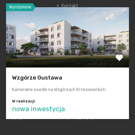
Kontakt
Wyróżnione
Ostatnie wpisy
Nowa era Filharmonii Krakowskiej
Premiera nowego etapu inwestycji Krakowskie
Przedmieście
Polska na inwestycyjnej mapie Europy świeci na zielono
Wzgórze Gustawa
Smętna Garden– wakacyjna promocja na mieszkania
Kameralne osiedle na Wzgórzach Krzesławickich
Realizacje „pod klucz” dla każdego
W realizacji
nowa inwestycja
Copyright © 2014-2022 KGM |
Polityka prywatności