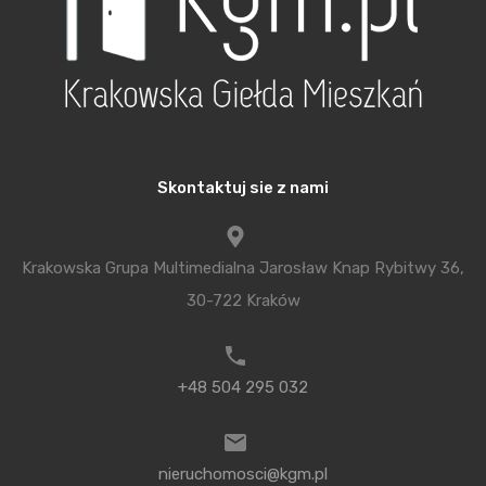
Skontaktuj sie z nami
Krakowska Grupa Multimedialna Jarosław Knap Rybitwy 36,
30-722 Kraków
+48 504 295 032
nieruchomosci@kgm.pl