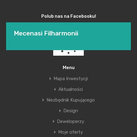
Polub nas na Facebooku!
Mecenasi Filharmonii
Jesienny sezon w krakowskiej Filharmonii
Menu
zapowiada się bardzo atrakcyjnie. Od lat tą
Mapa Inwestycji
instytucję kultury wspiera firma Excellent.
Aktualności
więcej informacji
Niezbędnik Kupującego
Design
Deweloperzy
Moje oferty