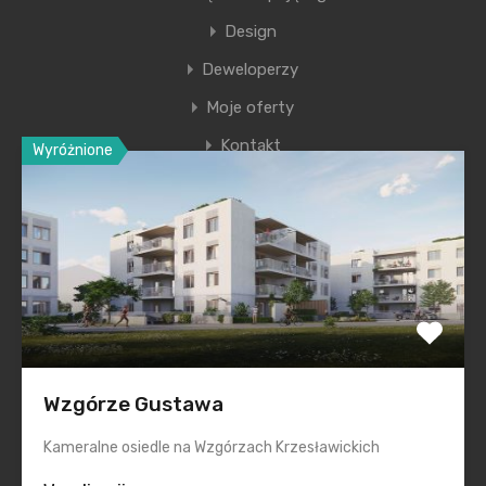
Design
Deweloperzy
Moje oferty
Kontakt
Wyróżnione
Ostatnie wpisy
Nowa era Filharmonii Krakowskiej
Premiera nowego etapu inwestycji Krakowskie
Przedmieście
Polska na inwestycyjnej mapie Europy świeci na zielono
Wzgórze Gustawa
Smętna Garden– wakacyjna promocja na mieszkania
Kameralne osiedle na Wzgórzach Krzesławickich
Realizacje „pod klucz” dla każdego