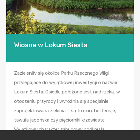
Wiosna w Lokum Siesta
Zazieleniły się okolice Parku Rzecznego Wilgi
przylegające do wyjątkowej inwestycji o nazwie
Lokum Siesta. Osiedle położone jest nad rzeką, w
otoczeniu przyrody i wyróżnia się specjalnie
zaprojektowaną zielenią – są tu m.in. hortensje,
tawuła japońska czy pięciorniki krzewiaste.
Wyjątkowy charakter zabudowy podkreślą
przytulnie zaaranżowane części wspólne. Na terenie