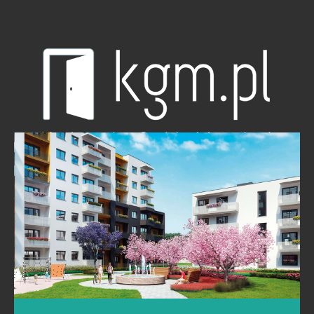
osiedla zaprojektowano plac zabaw. Wyjątkowy
projekt dostrzegła…
więcej informacji
Skontaktuj sie z nami
Krakowska Grupa Multimedialna Jarosław Knap Rybitwy 36,
30-722 Kraków