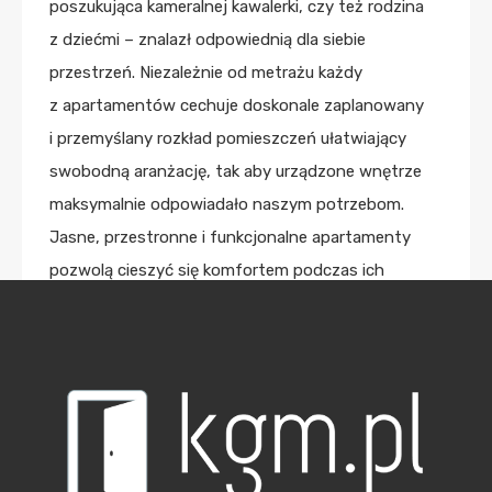
poszukująca kameralnej kawalerki, czy też rodzina
z dziećmi – znalazł odpowiednią dla siebie
przestrzeń. Niezależnie od metrażu każdy
z apartamentów cechuje doskonale zaplanowany
i przemyślany rozkład pomieszczeń ułatwiający
swobodną aranżację, tak aby urządzone wnętrze
maksymalnie odpowiadało naszym potrzebom.
Jasne, przestronne i funkcjonalne apartamenty
pozwolą cieszyć się komfortem podczas ich
użytkowania, wpływając pozytywnie na jakość
naszego codziennego życia. Inwestycja Steam Park
została bowiem przygotowana tak, by stworzyć
wyjątkową, przyjazną przestrzeń, pozytywnie
wpływającą na nasze samopoczucie. Sprzyjają
temu nie tylko estetyczne, komfortowe wnętrza,