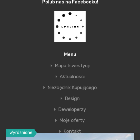
Polub nas na Facebooku!
realizował projekty będące synonimem najwyższej
jakości i jak najpełniejszej harmonii architektury z jej
otoczeniem. Dzięki wierności swoim zasadom dziś
firma Bryksy stanowi symbol solidnego
budownictwa, a jednocześnie jest gwarancją
nietuzinkowej architektury i wysokiego standardu
Menu
realizowanych przezeń inwestycji.
Mapa Inwestycji
Aktualności
Więcej informacji:
www.bryksy.pl
Niezbędnik Kupującego
Design
Deweloperzy
Moje oferty
Kontakt
Wyróżnione