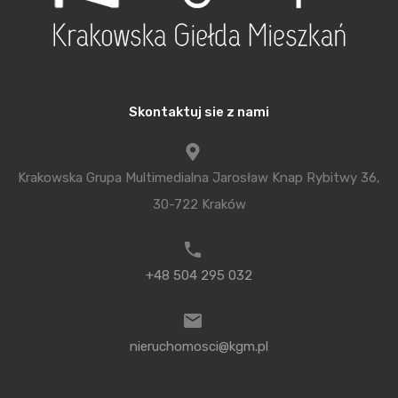
ale i całe otoczenie inwestycji zaplanowane
w najdrobniejszych detalach.
W trosce o bezpieczeństwo i wygodę mieszkańców
zadbano o całodobową ochronę z portierem oraz
Skontaktuj sie z nami
monitoringiem. Całość koncepcji dopełnia
podziemny garaż z miejscami postojowymi
Krakowska Grupa Multimedialna Jarosław Knap Rybitwy 36,
i możliwością ładowania samochodów
30-722 Kraków
elektrycznych oraz zadaszone miejsca ze stojakami
na rowery. Zamknięty dziedziniec pozwala
natomiast na delektowanie się naturą w ciszy
+48 504 295 032
i spokoju.
Steam Park to kolejna inwestycja firmy Bryksy,
nieruchomosci@kgm.pl
która wyznacza najlepszy standard na rynku.
W swojej ponad 35-letniej historii inwestor zawsze