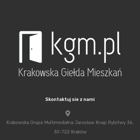
zakończeniu pierwszego okresu stałego
oprocentowania. W przypadku BZ WBK
oprocentowanie jest obligatoryjnie zmieniane na
zmienne i jest sumą stawki WIBOR i określonej na
etapie ubiegania się o kredyt marży. Jej wysokość
jest ustalana tak, jak w przypadku kredytu ze
zmienną stopą, zatem zależy m.in. od wielkości
wkładu własnego i wartości nieruchomości, czyli
wskaźnika LTV.
W ING Banku Śląskim, Deutsche Banku oraz PKO BP
Skontaktuj sie z nami
kredytobiorca ma możliwość wyboru sposobu
ustalania oprocentowania. Może ponownie
Krakowska Grupa Multimedialna Jarosław Knap Rybitwy 36,
zdecydować się na stałe oprocentowanie zgodnie
30-722 Kraków
z aktualną ofertą banku, w przeciwnym wypadku