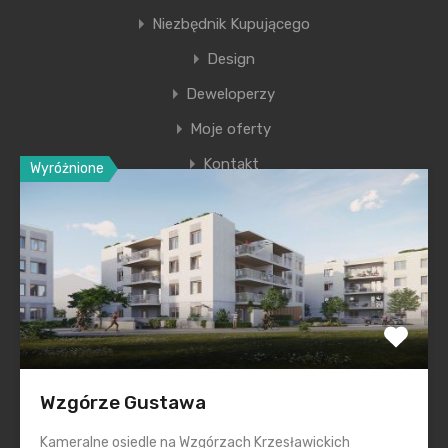
NOTUS Finanse SA
Niezbędnik Kupującego
Design
Deweloperzy
Moje oferty
Kontakt
Wyróżnione
Ostatnie wpisy
Nowa era Filharmonii Krakowskiej
Premiera nowego etapu inwestycji Krakowskie
Przedmieście
Polska na inwestycyjnej mapie Europy świeci na zielono
Wzgórze Gustawa
Smętna Garden– wakacyjna promocja na mieszkania
Kameralne osiedle na Wzgórzach Krzesławickich