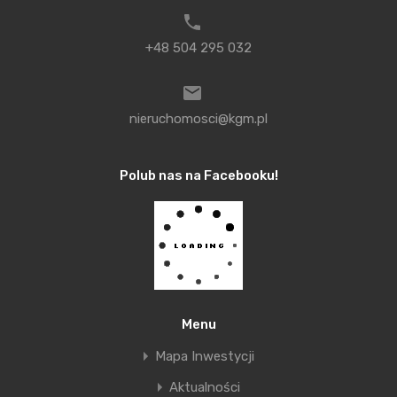
będzie ono ustalane także jako suma WIBOR i marży
odsetkowej.
+48 504 295 032
Pozostałe elementy kredytu, takie jak prowizja czy
inne ubezpieczenia, są najczęściej takie same jak
nieruchomosci@kgm.pl
przy kredycie ze zmienną stopą. Oznacza to, że
jedynym dodatkowym kosztem są wyższe odsetki,
Polub nas na Facebooku!
jakie dzisiaj będziemy płacić z uwagi na wyższe
oprocentowanie kredytu ze stałą stopą. Jednak
w sytuacji gdy WIBOR zacznie rosnąć, może się
okazać, że jest to rozwiązanie tańsze i wygranymi
pozostaną ci klienci, którzy zdecydowali się na
stałe oprocentowanie.
Menu
Mapa Inwestycji
Michał Krajkowski
Aktualności
Główny Analityk