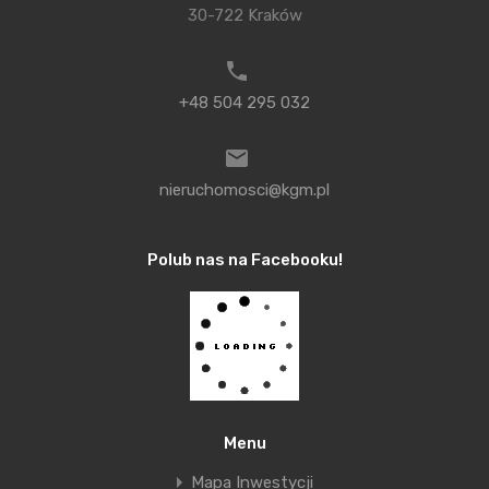
Krakowie zwiększyły się o 155000 m2. Warto
30-722 Kraków
podkreślić, że rozpoczęto budowę blisko 100000
m2 powierzchni. Na koniec zeszłego roku w
Krakowie do wynajęcia przenaczonych było 110000
+48 504 295 032
m2 powierzchni biurowych, czyli niecałe 9 %
wszystkich zasobów.
nieruchomosci@kgm.pl
Warto też przyjrzeć się cenom. W przypadku
biurowców klasy A wynoszą one średnio w skali
Polub nas na Facebooku!
miesiąca od 13,5 do 14,5 euro za m2. Najdroższe są
te w centrum miasta i ich cena dochodzi nawet do
16 euro za m2. Nieco niższe są stawki w biurowcach
klasy B i wynoszą od 10 do 13 euro za m2.
Tylko w zeszłym roku zostały podpisane umowy
najmu na blisko 209 000 m2. Za wysoki popyt
Menu
odpowiadają przede wszystkim branże IT oraz
Mapa Inwestycji