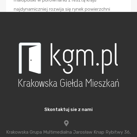
najdynamiczniej rozwija się rynek powierzchni
biurowych. Miasto jest liderem zarówno pod
względem powierzchni w budowie, jak i tych już
istniejących. W 2018 roku odnotowano wysoki
popyt w tym segmencie. Mimo niekorzystnych
prognoz widoczne było ożywienie ze strony
najemców, przy względnie stabilnych czynszach.
To z kolei potwierdza dobrą kondycję rynku
biurowego w Krakowie.
Zasoby biurowe w mieście szacuje się na 1,26 mln
m2. To daje pozycję lidera wśród regionalnych
Skontaktuj sie z nami
rynków biurowych w Polsce. Ponad 80% to
powierzchnie, które są zlokalizowane poza centrum.
Tylko w zeszłym roku powierzchnie biurowe w
Krakowska Grupa Multimedialna Jarosław Knap Rybitwy 36,