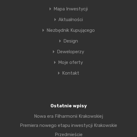
Mapa Inwestycji
Aktualności
Niezbędnik Kupującego
Design
Deweloperzy
Moje oferty
Kontakt
Mat3czny
Mate3ny to osiedle Trójkorzyści, oferuje bowiem bliskość
wszystkich najważniejszych dla…
Ostatnie wpisy
W realizacji
Nowa era Filharmonii Krakowskiej
nowa inwestycja
Premiera nowego etapu inwestycji Krakowskie
Przedmieście