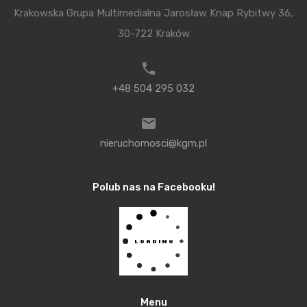
Krakowska Grupa Multimedialna Jarosław Knap Rybitwy 36,
Podobne Inwestycje
30-722 Kraków
+48 504 295 032
nieruchomosci@kgm.pl
Polub nas na Facebooku!
Smętna Garden
Dwa kameralne budynki w Bronowicach Wielkich.
Gotowe
nowa inwestycja
Menu