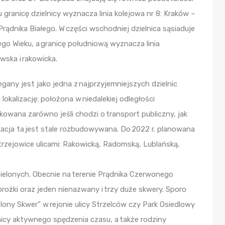
 granicę dzielnicy wyznacza linia kolejowa nr 8: Kraków –
 Prądnika Białego. W części wschodniej dzielnica sąsiaduje
ego Wieku, a granicę południową wyznacza linia
ska i rakowicka.
ny jest jako jedna z najprzyjemniejszych dzielnic
okalizację: położona w niedalekiej odległości
owana zarówno jeśli chodzi o transport publiczny, jak
kacja ta jest stale rozbudowywana. Do 2022 r. planowana
trzejowice ulicami: Rakowicką, Radomską, Lublańską,
zielonych. Obecnie na terenie Prądnika Czerwonego
rożki oraz jeden nienazwany i trzy duże skwery. Sporo
ielony Skwer” w rejonie ulicy Strzelców czy Park Osiedlowy
icy aktywnego spędzenia czasu, a także rodziny