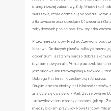
starej, niższej zabudowy. Od północy i zachodu
Warszawa, która oddziela ją od osiedla Gotyk i
z Batowicami oraz osiedlami Oświecenia i Złot
zabytkowych posiadłości tzw. rogatka warszaw
Przez mieszkańców Prądnik Czerwony postrzega
Krakowa. Do dużych plusów zaliczyć można jej l
od centrum, jest z nim bardzo dobrze skomunik
i system nowych ulic. W miarę potrzeb komuni
jest budowa linii tramwajowej Rakowice – Mis
Dobrego Pasterza, Krzesławicką i Jancarza.
Drugim atutem okolicy jest bliskość terenów 
znajdują się dwa parki – Park Zaczarowanej Do
tu również zieleni między osiedlami, jak np. „Z
między blokami przy ulicy Powstańców. Miłośn