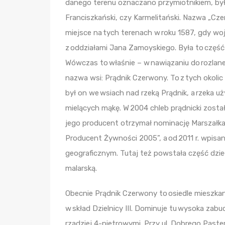
danego terenu oznaczano przymiotnikiem, był
Franciszkański, czy Karmelitański. Nazwa „Czer
miejsce na tych terenach w roku 1587, gdy wo
z oddziałami Jana Zamoyskiego. Była to część 
Wówczas to właśnie – w nawiązaniu do rozlane
nazwa wsi: Prądnik Czerwony. To z tych okolic
był on we wsiach nad rzeką Prądnik, a rzek
mielących mąkę. W 2004 chleb prądnicki został
jego producent otrzymał nominację Marszałka
Producent Żywności 2005”, a od 2011 r. wpisa
geograficznym. Tutaj też powstała część dzie
malarską.
Obecnie Prądnik Czerwony to osiedle mieszkan
w skład Dzielnicy III. Dominuje tu wysoka zabu
rzadziej 4-pietrowymi. Przy ul. Dobrego Paste