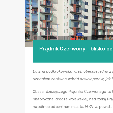
Prądnik Czerwony – blisko cen
Dawna podkrakowska wieś, obecnie jedno z p
uznaniem zarówno wśród deweloperów, jak i 
Obszar dzisiejszego Prądnika Czerwonego to t
historycznej drodze królewskiej, nad rzeką Prą
na północ od centrum miasta. W XV w. powstaw