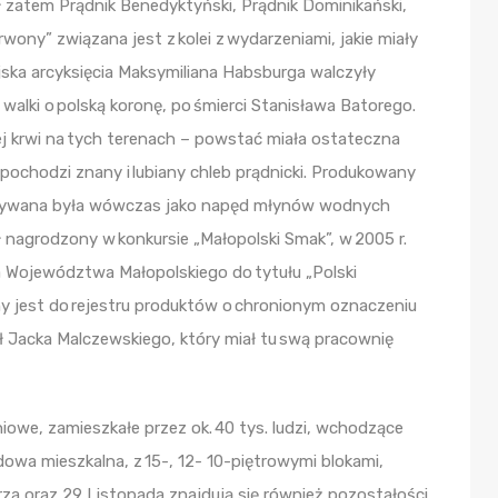
 zatem Prądnik Benedyktyński, Prądnik Dominikański,
wony” związana jest z kolei z wydarzeniami, jakie miały
jska arcyksięcia Maksymiliana Habsburga walczyły
walki o polską koronę, po śmierci Stanisława Batorego.
j krwi na tych terenach – powstać miała ostateczna
 pochodzi znany i lubiany chleb prądnicki. Produkowany
a używana była wówczas jako napęd młynów wodnych
 nagrodzony w konkursie „Małopolski Smak”, w 2005 r.
 Województwa Małopolskiego do tytułu „Polski
ny jest do rejestru produktów o chronionym oznaczeniu
ł Jacka Malczewskiego, który miał tu swą pracownię
iowe, zamieszkałe przez ok. 40 tys. ludzi, wchodzące
dowa mieszkalna, z 15-, 12- 10-piętrowymi blokami,
rza oraz 29 Listopada znajdują się również pozostałości