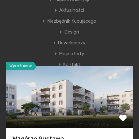
Dziękujemy, że jesteście z nami.
Aktualności
Niezbędnik Kupującego
Rynek nowych mieszkań w Krakowie
Design
Deweloperzy
Moje oferty
Kontakt
Wyróżnione
Ostatnie wpisy
Nowa era Filharmonii Krakowskiej
Premiera nowego etapu inwestycji Krakowskie
Przedmieście
Polska na inwestycyjnej mapie Europy świeci na zielono
Wzgórze Gustawa