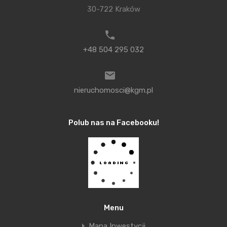
30-722 Kraków
kredytową.
Zamiast komentarza
+48 504 295 032
To kolejny rok kiedy wzrosty cen są wyższe do
oczekiwanych. Już za kilka dni przedstawimy
Państwu prognozy na przyszły rok. Za to teraz
nieruchomosci@kgm.pl
wprowadzamy dla Państwa nową funkcjonalność,
która jest połączeniem sztucznej inteligencji i
Polub nas na Facebooku!
naszego doradztwa. Jest to bezpłatny dla
Państwa formularz, w którym możecie zaznaczyć
wszystkie Wasze preferencje a my znajdziemy dla
Państwa kilka konkretnych ofert.
Sprawdźcie jak
to działa !
Menu
Na razie życzymy Sylwestrowego Szaleństwa.
Mapa Inwestycji