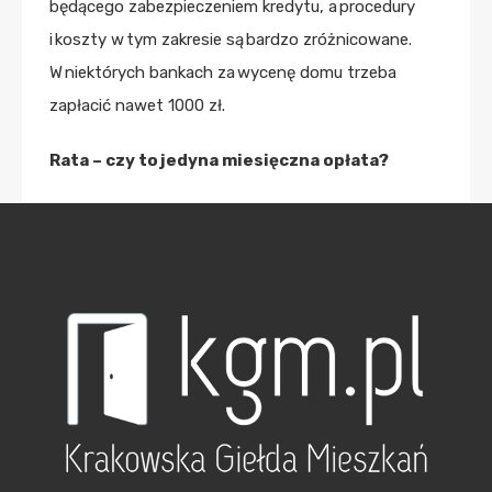
będącego zabezpieczeniem kredytu, a procedury
i koszty w tym zakresie są bardzo zróżnicowane.
W niektórych bankach za wycenę domu trzeba
zapłacić nawet 1000 zł.
Rata – czy to jedyna miesięczna opłata?
Jednym z najważniejszych parametrów kredytu
jest oprocentowanie i zależna od niego rata kredytu.
To na podstawie jej wysokości wiele osób ocenia
swoje możliwości finansowe i podejmuje decyzje
dotyczące zaciągnięcia zobowiązania. Nie należy
jednak zapominać o tym, że oprocentowanie jest
zmienne i rata może ulec zmianie. Dzisiaj tylko
nieliczne banki i to na maksymalnie 5 lat udzielają
kredytów ze stałą stopą i stałą ratą. W większości