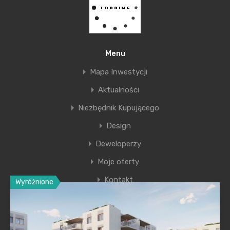
ceny transakcyjnej. Uwzględniając obowiązkowy
wkład własny na poziomie minimum 10% (wraz
z ubezpieczeniem) okazuje się, że aby kupić
mieszkanie trzeba mieć środki własne w wysokości
Menu
co najmniej 15%.
Mapa Inwestycji
Aktualności
Michał Krajkowski
Główny Analityk Notus Doradcy
Niezbędnik Kupującego
Design
Deweloperzy
Moje oferty
Kontakt
Wyróżnione