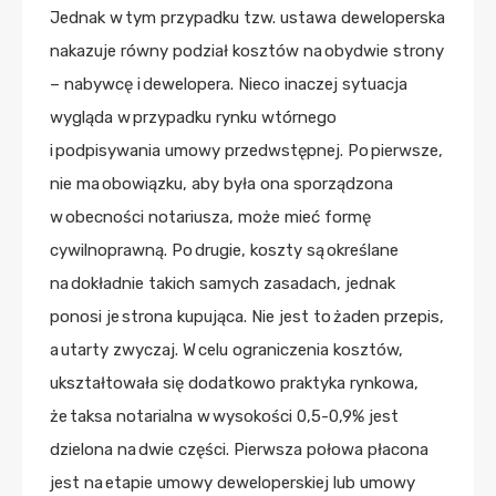
Jednak w tym przypadku tzw. ustawa deweloperska
nakazuje równy podział kosztów na obydwie strony
– nabywcę i dewelopera. Nieco inaczej sytuacja
wygląda w przypadku rynku wtórnego
i podpisywania umowy przedwstępnej. Po pierwsze,
nie ma obowiązku, aby była ona sporządzona
w obecności notariusza, może mieć formę
cywilnoprawną. Po drugie, koszty są określane
na dokładnie takich samych zasadach, jednak
ponosi je strona kupująca. Nie jest to żaden przepis,
a utarty zwyczaj. W celu ograniczenia kosztów,
ukształtowała się dodatkowo praktyka rynkowa,
że taksa notarialna w wysokości 0,5-0,9% jest
dzielona na dwie części. Pierwsza połowa płacona
jest na etapie umowy deweloperskiej lub umowy