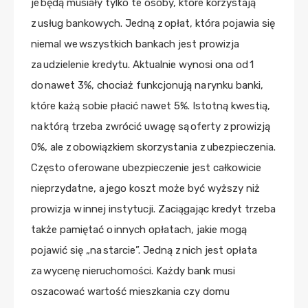
je będą musiały tylko te osoby, które korzystają
z usług bankowych. Jedną z opłat, która pojawia się
niemal we wszystkich bankach jest prowizja
za udzielenie kredytu. Aktualnie wynosi ona od 1
do nawet 3%, chociaż funkcjonują na rynku banki,
które każą sobie płacić nawet 5%. Istotną kwestią,
na którą trzeba zwrócić uwagę są oferty z prowizją
0%, ale z obowiązkiem skorzystania z ubezpieczenia.
Często oferowane ubezpieczenie jest całkowicie
nieprzydatne, a jego koszt może być wyższy niż
prowizja w innej instytucji. Zaciągając kredyt trzeba
także pamiętać o innych opłatach, jakie mogą
pojawić się „na starcie”. Jedną z nich jest opłata
za wycenę nieruchomości. Każdy bank musi
oszacować wartość mieszkania czy domu