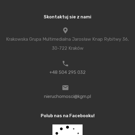
kredytów rata zmienia się co kwartał i trzeba być
świadomym, że może ona wzrosnąć wówczas, gdy
Skontaktuj sie z nami
stopy procentowe zostaną podwyższone. Oprócz
raty co miesiąc często musimy jeszcze płacić
Krakowska Grupa Multimedialna Jarosław Knap Rybitwy 36,
dodatkowe ubezpieczenia, np. ubezpieczenie
30-722 Kraków
na życie. Bank wymaga polisy z reguły w wysokości
równej co najmniej kwocie kredytu. Oznacza to,
że przez cały okres kredytowania musimy oprócz
+48 504 295 032
raty płacić dodatkowe składki ubezpieczeniowe.
Oceniając swoje możliwości finansowe trzeba o tym
pamiętać i liczyć wszystkie miesięczne opłaty.
nieruchomosci@kgm.pl
Zakup nieruchomości to nie tylko cena i kwota, jaką
Polub nas na Facebooku!
trzeba zapłacić. Z reguły musimy być przygotowani
na dodatkowe opłaty w wysokości minimum 3-5%