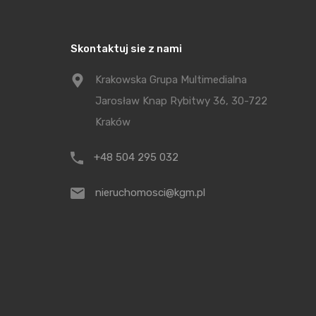
Skontaktuj sie z nami
Krakowska Grupa Multimedialna
Jarosław Knap Rybitwy 36, 30-722
Kraków
+48 504 295 032
nieruchomosci@kgm.pl
Tętnowski
Nowe M
Posted