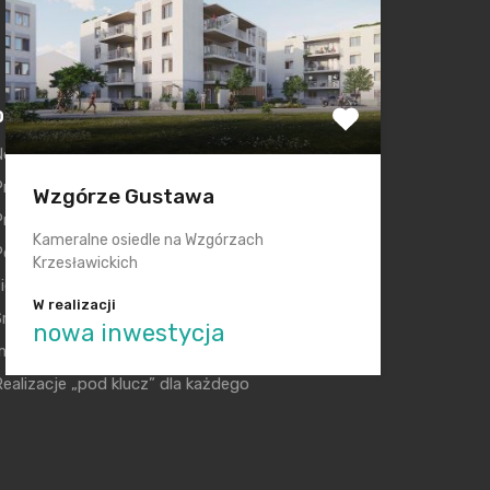
Kontakt
Ostatnie wpisy
owa era Filharmonii Krakowskiej
remiera nowego etapu inwestycji Krakowskie
Wzgórze Gustawa
Przedmieście
Kameralne osiedle na Wzgórzach
olska na inwestycyjnej mapie Europy świeci na
Krzesławickich
ielono
W realizacji
Smętna Garden– wakacyjna promocja na
nowa inwestycja
mieszkania
ealizacje „pod klucz” dla każdego