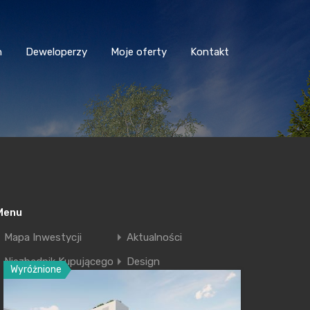
n
Deweloperzy
Moje oferty
Kontakt
Menu
Mapa Inwestycji
Aktualności
Niezbędnik Kupującego
Design
Wyróżnione
Deweloperzy
Moje oferty