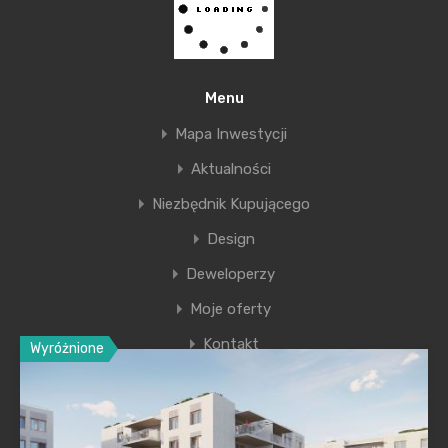
Menu
Proins
Mapa Inwestycji
Aktualności
By
kgm_admin
Niezbędnik Kupującego
Posted in On
sty 24, 2020
Design
Deweloperzy
Moje oferty
Kontakt
Wyróżnione