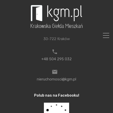
Skontaktuj sie z nami
Krakowska Grupa Multimedialna Jarosław Knap Rybitwy 36,
30-722 Kraków
+48 504 295 032
nieruchomosci@kgm.pl
Aktualności
Polub nas na Facebooku!