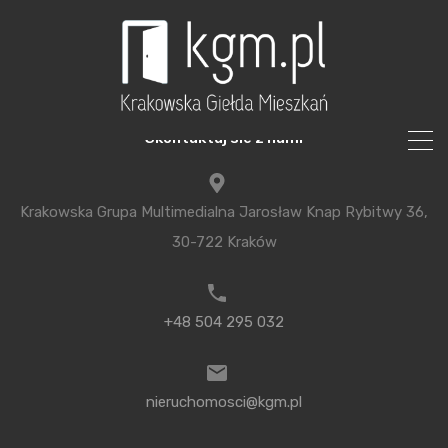
Skontaktuj sie z nami
Krakowska Grupa Multimedialna Jarosław Knap Rybitwy 36,
30-722 Kraków
+48 504 295 032
Aktualności
nieruchomosci@kgm.pl