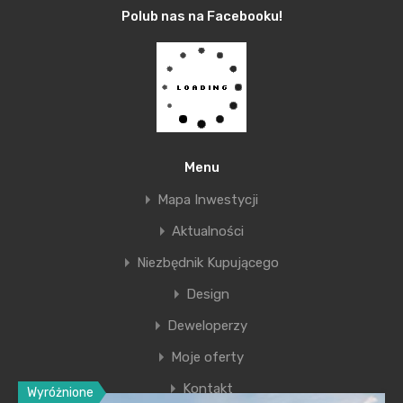
Polub nas na Facebooku!
DOM-BUD M.
Menu
Szaflarski
Mapa Inwestycji
Aktualności
By
Nowe Mieszkania Kraków
Niezbędnik Kupującego
Posted in On
lut 18, 2019
Design
Deweloperzy
Moje oferty
Kontakt
Wyróżnione