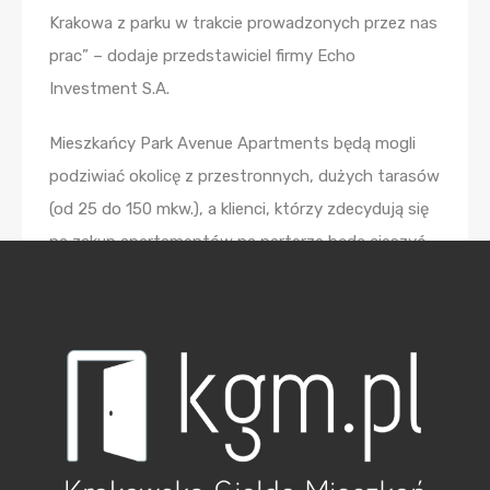
Krakowa z parku w trakcie prowadzonych przez nas
prac” – dodaje przedstawiciel firmy Echo
Investment S.A.
Mieszkańcy Park Avenue Apartments będą mogli
podziwiać okolicę z przestronnych, dużych tarasów
(od 25 do 150 mkw.), a klienci, którzy zdecydują się
na zakup apartamentów na parterze będą cieszyć
się dodatkową powierzchnią, w postaci ogródków o
powierzchni od 70 do 110 mkw.
„Park Avenue Apartments to projekt z najwyższej
półki. Łączy wszystko to, co powinno składać się
na luksusową inwestycję – jakość wykończenia,
liczne udogodnienia, nowoczesną architekturę i