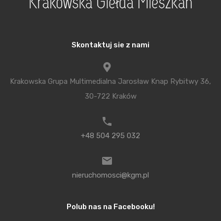
wspomnianą już, najlepszą lokalizację”-
podsumowuje Jakub Tamborowski. Przyszli
mieszkańcy Park Avenue Apartments będą mogli
Skontaktuj sie z nami
skorzystać z kameralnej strefy fitness i parkowej
przestrzeni Parku Dębnickiego z placem zabaw. O
dodatkowy komfort zadba, zlokalizowana na
Krakowska Grupa Multimedialna Jarosław Knap Rybitwy 36,
terenie kompleksu całodobowa recepcja.
30-722 Kraków
Prace budowlane ruszyły z początkiem października
2014 roku. Obecnie trwa sprzedaż apartamentów w
+48 504 295 032
krakowskim biurze firmy Echo Investment S.A.
Średnia cena za mkw. wynosi ok. 15 000 zł. Projekt
architektoniczny przygotowuje renomowana
nieruchomosci@kgm.pl
krakowska pracownia GPP GRUPA PROJEKTOWA
Sp. z o.o.
Polub nas na Facebooku!