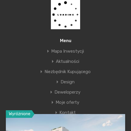
Więcej informacji na:
www.echo.com.pl
Biuro Sprzedaży
Echo Investment S.A.
Menu
30-503 Kraków
Mapa Inwestycji
ul. Krasickiego 30
Aktualności
tel. +48 12 637 81 18
info-krakow@echo.com.pl
Niezbędnik Kupującego
Design
Deweloperzy
Moje oferty
Kontakt
Wyróżnione