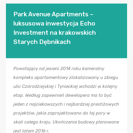
Park Avenue Apartments –
luksusowa inwestycja Echo
Investment na krakowskich
Starych Dębnikach
Powstający od jesieni 2014 roku kameralny
kompleks apartamentowy zlokalizowany u zbiegu
ulic Czarodziejskiej i Tynieckiej wchodzi w kolejny
etap. Według zapewnień dewelopera ma to być
jeden z najciekawszych i najbardziej prestiżowych
projektów, jakie zaprojektowano do tej pory w
skali całego kraju. Ukończenie budowy planowane
jest latem 2016 r.