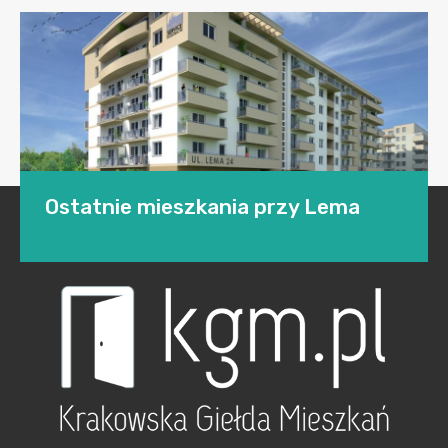
Ostatnie mieszkania przy Lema
Dwa ostatnie mieszkania czają na nabywców w
kameralnej
inwestycji
usytuowanej w centrum
Dąbia, pomiędzy ulicami Lema, Mogilską i Aleją
Pokoju.
Uznany deweloper –
Wawel Service
–