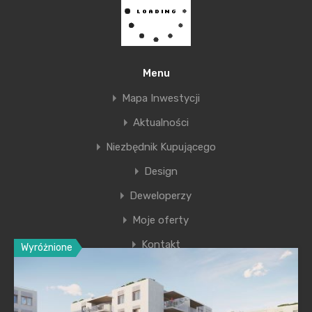
strefa ekonomiczna, gdzie swoje siedziby mają
takie firmy jak choćby Comarch SA. Z tego powodu
można przyjąć, że zakup mieszkania w inwestycji
Lema jest także świetną okazją do zakupu
Menu
mieszkania inwestycyjnego.
Mapa Inwestycji
Aktualności
Więcej informacji:
www.taniemieszkania.pl
Niezbędnik Kupującego
Design
Deweloperzy
Moje oferty
Kontakt
Wyróżnione