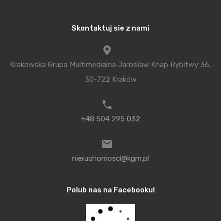
zaproponował ciekawe i funkcjonalne rozkłady
mieszkań umożliwiające swobodną aranżację.
Skontaktuj sie z nami
Budynek składa się z 96 mieszkań wraz z
nadziemnymi miejscami postojowymi i garażami
Krakowska Grupa Multimedialna Jarosław Knap Rybitwy 36,
podziemnymi. Na wyjątkowość lokalizacji składa się
30-722 Kraków
nie tylko doskonała komunikacja i bliskość centrum,
ale także duża ilość terenów zielonych. Kilka minut
pieszo znajduje się Park Lotników, Staw Dębski i
+48 504 295 032
Ogród Doświadczeń imienia Stanisława Lema.
Blisko stąd do Tauron Areny i Centrum Handlowego
Plaza, Cinema City i Centrum Handlowego M1.
nieruchomosci@kgm.pl
Warto dodać, że inwestycja niemal sąsiaduje z
Polub nas na Facebooku!
Akademią Wychowania Fizycznego, jak i
Politechniką Krakowską. Obok znajduje się specjalna