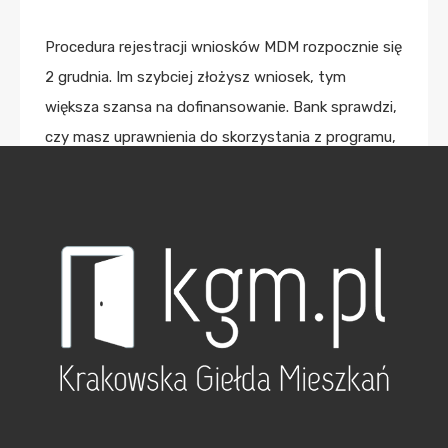
Procedura rejestracji wniosków MDM rozpocznie się
2 grudnia. Im szybciej złożysz wniosek, tym
większa szansa na dofinansowanie. Bank sprawdzi,
czy masz uprawnienia do skorzystania z programu,
zweryfikuje dostarczone dokumenty i wyda decyzję
finansową. Jeśli będzie ona pozytywna –
podpiszesz umowę kredytową, a bank wypłaci
kwotę kredytu (w ostatniej transzy dopłatę MDM).
Na jakie dofinansowanie możesz liczyć?
ok. 24 000 zł – dla singli, par i małżeństw bez
dzieci,
ok. 36 000 zł – dla singli, par i małżeństw z
jednym dzieckiem,