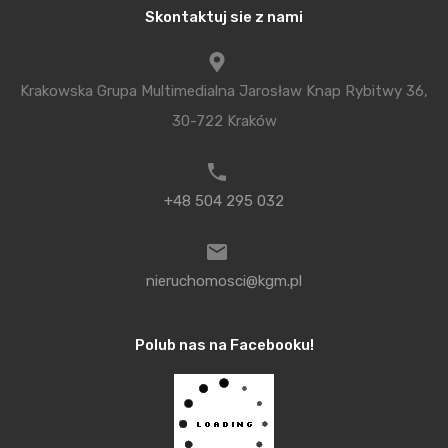
ok. 48 000 zł – dla singli, par i małżeństw z
Skontaktuj sie z nami
dwójką dzieci,
ok. 94 000 zł – dla singli, par i małżeństw z
Krakowska Grupa Multimedialna Jarosław Knap Rybitwy 36,
trojgiem lub więcej dzieci.
30-722 Kraków
Program „Mieszkanie dla młodych” cieszy się dużą
popularnością. W 2014 roku kredytobiorcy
wykorzystali 35% dostępnych funduszy, w 2015 –
+48 504 295 032
85%, a w ubiegłym roku skorzystano z całości
środków finansowych.
nieruchomosci@kgm.pl
– Zainteresowanie programem „Mieszkanie dla
Polub nas na Facebooku!
młodych” jest ogromne. Oferty gotowych mieszkań
Wawel Service z MDM, jak np. Piasta Park,
Krygowskiego czy ekologiczne domy w
Michałowicach budzą największe zainteresowanie