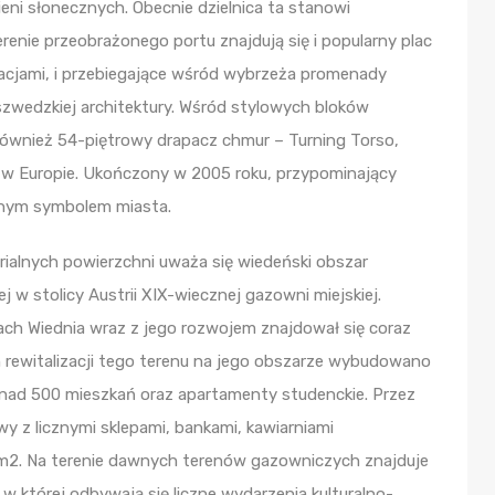
ni słonecznych. Obecnie dzielnica ta stanowi
enie przeobrażonego portu znajdują się i popularny plac
racjami, i przebiegające wśród wybrzeża promenady
 szwedzkiej architektury. Wśród stylowych bloków
ównież 54-piętrowy drapacz chmur – Turning Torso,
w Europie. Ukończony w 2005 roku, przypominający
lnym symbolem miasta.
rialnych powierzchni uważa się wiedeński obszar
 w stolicy Austrii XIX-wiecznej gazowni miejskiej.
ach Wiednia wraz z jego rozwojem znajdował się coraz
h rewitalizacji tego terenu na jego obszarze wybudowano
onad 500 mieszkań oraz apartamenty studenckie. Przez
y z licznymi sklepami, bankami, kawiarniami
s. m2. Na terenie dawnych terenów gazowniczych znajduje
w której odbywają się liczne wydarzenia kulturalno-