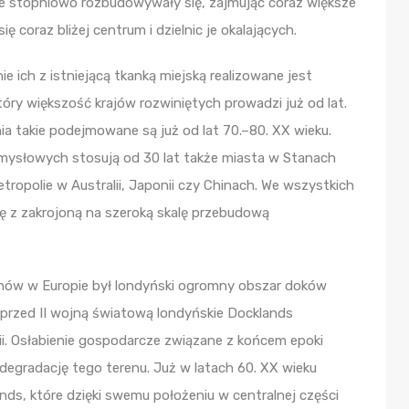
olie stopniowo rozbudowywały się, zajmując coraz większe
ię coraz bliżej centrum i dzielnic je okalających.
e ich z istniejącą tkanką miejską realizowane jest
tóry większość krajów rozwiniętych prowadzi już od lat.
a takie podejmowane są już od lat 70.–80. XX wieku.
mysłowych stosują od 30 lat także miasta w Stanach
tropolie w Australii, Japonii czy Chinach. We wszystkich
ię z zakrojoną na szeroką skalę przebudową
nów w Europie był londyński ogromny obszar doków
e przed II wojną światową londyńskie Docklands
nii. Osłabienie gospodarcze związane z końcem epoki
 degradację tego terenu. Już w latach 60. XX wieku
ds, które dzięki swemu położeniu w centralnej części