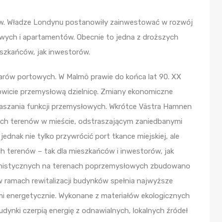
ów. Władze Londynu postanowiły zainwestować w rozwój
wych i apartamentów. Obecnie to jedna z droższych
eszkańców, jak inwestorów.
zarów portowych. W Malmö prawie do końca lat 90. XX
owicie przemysłową dzielnicę. Zmiany ekonomiczne
aszania funkcji przemysłowych. Wkrótce Västra Hamnen
nych terenów w mieście, odstraszającym zaniedbanymi
ednak nie tylko przywrócić port tkance miejskiej, ale
ch terenów – tak dla mieszkańców i inwestorów, jak
banistycznych na terenach poprzemysłowych zbudowano
 ramach rewitalizacji budynków spełnia najwyższe
i energetycznie. Wykonane z materiałów ekologicznych
dynki czerpią energię z odnawialnych, lokalnych źródeł