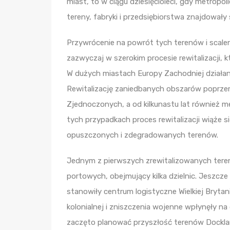
miast, to w ciągu dziesięcioleci, gdy metrop
tereny, fabryki i przedsiębiorstwa znajdowały s
Przywrócenie na powrót tych terenów i scaleni
zazwyczaj w szerokim procesie rewitalizacji, k
W dużych miastach Europy Zachodniej działani
Rewitalizację zaniedbanych obszarów poprze
Zjednoczonych, a od kilkunastu lat również me
tych przypadkach proces rewitalizacji wiąże s
opuszczonych i zdegradowanych terenów.
Jednym z pierwszych zrewitalizowanych tere
portowych, obejmujący kilka dzielnic. Jeszcz
stanowiły centrum logistyczne Wielkiej Bryta
kolonialnej i zniszczenia wojenne wpłynęły na
zaczęto planować przyszłość terenów Docklan