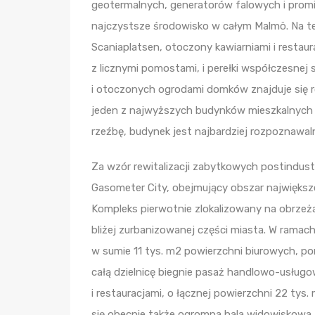
geotermalnych, generatorów falowych i promie
najczystsze środowisko w całym Malmö. Na ter
Scaniaplatsen, otoczony kawiarniami i restau
z licznymi pomostami, i perełki współczesnej
i otoczonych ogrodami domków znajduje się r
jeden z najwyższych budynków mieszkalnych 
rzeźbę, budynek jest najbardziej rozpoznawa
Za wzór rewitalizacji zabytkowych postindust
Gasometer City, obejmujący obszar największej
Kompleks pierwotnie zlokalizowany na obrzeż
bliżej zurbanizowanej części miasta. W ramac
w sumie 11 tys. m2 powierzchni biurowych, p
całą dzielnicę biegnie pasaż handlowo-usługow
i restauracjami, o łącznej powierzchni 22 ty
się obecnie także ogromna hala widowiskowa, 