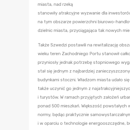
miasta, nad rzeką
stanowiły atrakcyjne wyzwanie dla inwestor
na tym obszarze powierzchni biurowo-handlo
dzielnic miasta, przyciągająca tak nowych mi
Także Szwedzi postawili na rewitalizację obs
wieku teren Zachodniego Portu stanowił całk
przyniosły jednak potrzebę stopniowego wyg
stał się jednym z najbardziej zanieczyszczo
budynkami stoczni. Władzom miasta udało się j
także uczynić go jednym z najatrakcyjniejszy
i turystów. W ramach przyjętych założeń ur
ponad 500 mieszkań. Większość powstałych w
normy, będąc praktycznie samowystarczalnym
i w oparciu o technologie energooszczędne, bu