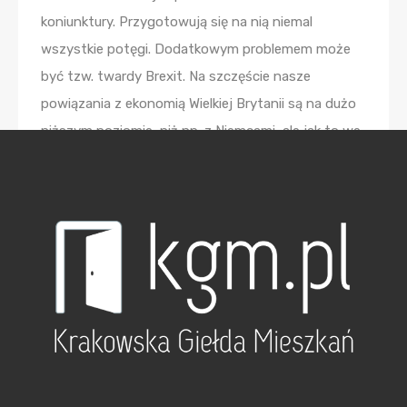
koniunktury. Przygotowują się na nią niemal
wszystkie potęgi. Dodatkowym problemem może
być tzw. twardy Brexit. Na szczęście nasze
powiązania z ekonomią Wielkiej Brytanii są na dużo
niższym poziomie, niż np. z Niemcami, ale jak to we
współczesnym świecie – każde tąpnięcie
ekonomiczne rozlewa się szeroko po wielu krajach.
W tym aspekcie nie dziwi wzmożona ostrożność
banków, które obniżają zdolności kredytowe
klientów i coraz skrupulatniej przeglądają wszystkie
dokumenty potwierdzające zarobki. Może to
obniżyć w tym roku liczbę i wartość udzielonych
kredytów hipotecznych. Spodziewać się należy
nowej oferty rynkowej, kiedy zamrożone
inwestycje w końcu ujrzą światło dzienne. Trudno