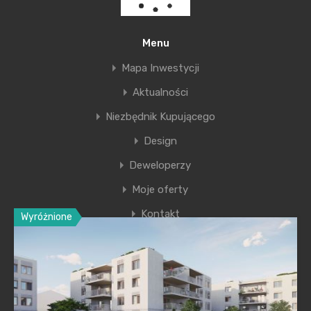
przyszłość. My staramy się przekazać Państwu
rzetelną wiedzę popartą wskaźnikami i danymi
Menu
ekonomicznymi. Reszta, jak zawsze, jest w rękach
Mapa Inwestycji
inwestorów.
Aktualności
Jarosław Knap
Niezbędnik Kupującego
Design
Deweloperzy
Moje oferty
Kontakt
Wyróżnione
Ostatnie wpisy