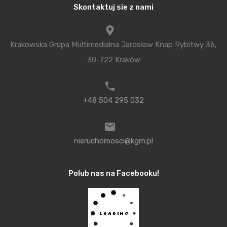
Skontaktuj sie z nami
jednak wyrokować, co stanie się z cenami mieszkań.
W Warszawie kilkunastoprocentowy wzrost cen
spowodował dość mocny spadek sprzedaży,
Krakowska Grupa Multimedialna Jarosław Knap Rybitwy 36,
w niektórych inwestycjach nawet na poziomie
30-722 Kraków
ponad 20 proc. Nie skłoniło to jednak deweloperów
do obniżki cen mieszkań. Jeśli podobnie stanie się
+48 504 295 032
w Krakowie, to możliwe jest zrównanie w tym roku
podaży z popytem. Czy tak się stanie? Tego nie wie
nikt, bo zbyt wiele jest niewiadomych, szczególnie
nieruchomosci@kgm.pl
w kontekście koniunktury światowej. Żyjący kilkaset
lat temu szkocki pisarz i filozof historii Thomas
Polub nas na Facebooku!
Carlyle tak kiedyś zażartował: Naucz papugę, co to
jest podaż i popyt, i otrzymasz ekonomistę.
Dlatego przestrzegam przed tymi, którzy wiedzą
wszystko i bez mrugnięcia okiem przewidują