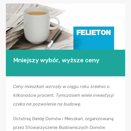
Mniejszy wybór, wyższe ceny
Ceny mieszkań wzrosły w ciągu roku średnio o
kilkanaście procent. Tymczasem wiele inwestycji
czeka na pozwolenie na budowę.
Ostatnią Giełdę Domów i Mieszkań, organizowaną
przez Stowarzyszenie Budowniczych Domów