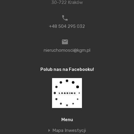
30-722 Kraków
miast. W perspektywie wieloletniej szacuje się, że aż
70 proc. ludności będzie mieszkało w aglomeracjach
miejskich. Ci wszyscy ludzie będą musieli gdzieś
+48 504 295 032
mieszkać. W Polsce nadal jest duży niedobór
mieszkań, szacowany na około 1,5 mln. Sumując te
nieruchomosci@kgm.pl
wszystkie dane, można zakładać, że ceny
nieruchomości, oczywiście te w największych
Polub nas na Facebooku!
polskich miastach, raczej będą szły w górę, a nie
malały. To znaczy, że w perspektywie wieloletniej
zyskamy już na samym zakupie. Do tego trzeba
dodać wartość dodaną, jaką są przychody z
wynajmu. Średnio można liczyć, że dobre
mieszkanie w dużym mieście przynosi od 4 do 6
Menu
proc. rocznie. Jeśli zsumujemy te dane i niski
Mapa Inwestycji
poziom ryzyka, to wydaje się, że kupno mieszkania