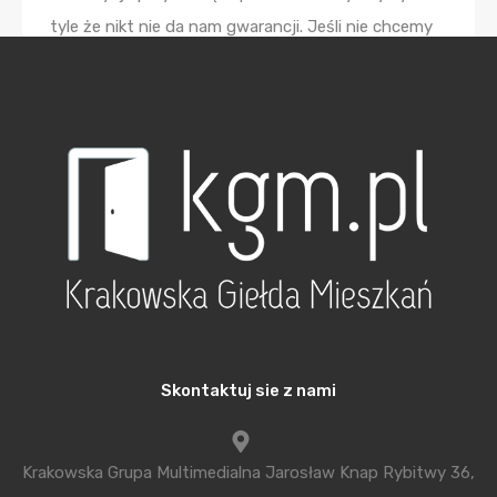
tyle że nikt nie da nam gwarancji. Jeśli nie chcemy
nadmiernie ryzykować, wydaje się, że warto
zastanowić się nad rynkiem nieruchomości. W
perspektywie wieloletniej wartość mieszkań zawsze
rośnie, a nie maleje. Przypomnijcie sobie Państwo
lata 90. Metr kwadratowy mieszkania kosztował
nieco ponad 1000 zł. Teraz to kilka razy więcej.
Zdarzają się chwilowe spadki cen mieszkań, ale
zawsze po jakimś czasie ceny znowu rosną.
Przyczyn jest kilka. Po pierwsze ilość ziemi w
miastach jest wartością skończoną, więc ceny
Skontaktuj sie z nami
gruntów raczej rosną, a nie maleją. Po drugie stale
rosną koszty robocizny i będą rosły, bo nadal
zarabiamy mniej niż obywatele zachodniej Europy.
Krakowska Grupa Multimedialna Jarosław Knap Rybitwy 36,
Nieustannie zwiększa się też migracja ze wsi do