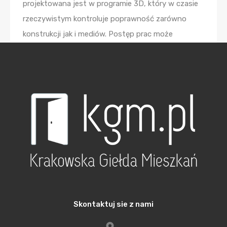
projektowana jest w programie 3D, który w czasie
rzeczywistym kontroluje poprawność zarówno
konstrukcji jak i mediów. Postęp prac może
podglądać zarówno architekt, konstruktor jak i
inwestor. Precyzja i dokładność sprawiają, że
elementy przywożone na budowę są doskonale
dopasowane do całej konstrukcji. W podanym
przypadku montaż jednej kondygnacji zajął jedynie
9 dni. To wielokrotnie szybciej niż przy
zastosowaniu technologii tradycyjnej.
Wydrukuj sobie dom
Na świecie coraz większą popularnością cieszą się
domy drukowane z drukarek 3D. W zeszłym roku taki
Skontaktuj sie z nami
dom powstał w Polsce. Modelowy dom powstał w