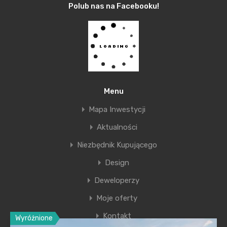
Polub nas na Facebooku!
Zmienia się za to podejście kupujących. Są coraz
bardziej wymagający i coraz bardziej dbają
o otoczenie i jakość życia. Prezentujemy Państwu
inwestycje nominowane w konkursie
Perła Krakowa
– Miasto dla obywateli
. Tutaj liczy się właśnie
jakość inwestycji, zieleń i komfort życia.
Menu
Nominowanym gratuluję, a czytelników zapraszam
Mapa Inwestycji
do obserwowania konkursu.
Aktualności
Jarosław Knap
Niezbędnik Kupującego
Design
Deweloperzy
Moje oferty
Kontakt
Wyróżnione