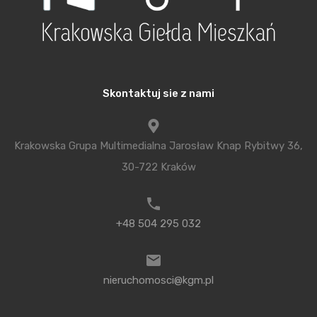
w warunkach kiedy popyt jest niższy od podaży,
ceny są stabilne lub czasem nieznacznie spadają.
Jednak w przypadku mieszkań, nie sądzę by, ta
reguła się sprawdzała ponieważ równocześnie
Skontaktuj sie z nami
rosną ceny działek budowlanych. Ogromna liczba
rozpoczętych inwestycji spowodowała także
problemy z wykonawcami. Nieoficjalnie wiadomo, że
Krakowska Grupa Multimedialna Jarosław Knap Rybitwy 36,
firmy wykonawcze żądają od deweloperów coraz
30-722 Kraków
wyższych opłat za swoje usługi. Cóż, tu też działa
prawo podaży i popytu. Po prostu, firm
+48 504 295 032
budowlanych jest zbyt mało w stosunku do ilości
inwestycji. Może to spowodować niewielkie zmiany
cen, ale sądzę, że rynek nie zmieni się znacząco i te
nieruchomosci@kgm.pl
dwie znoszące się przesłanki spowodują, że ceny
nowych mieszkań nadal będą w miarę stabilne.