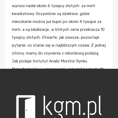
wynosi nadal około 6 tysięcy złotych za metr
kwadratowy. Oczywiście są dzielnice, gdzie
mieszkanie można już kupić po około 4 tysiące za
metr, a są lokalizacje, w których cena przekracza 10
tysięcy złotych. Otwarte, jak zawsze, pozostaje
pytanie: co stanie się w najbliższym czasie. Z jednej
strony, mamy do czynienia z rekordową podażą.
Jak podaje Instytut Analiz Monitor Rynku
Nieruchomości w opracowaniu przygotowanym dla
Urzędu Miasta Krakowa – w czwartym kwartale
2016 roku, w sprzedaży na rynku pierwotnym było
10 500 mieszkań. Oprócz podaży rośnie też popyt,
kiedyś szacowany na około 5 do 6 tysięcy, teraz
wynosi około 8 do 9 tysięcy. Nadpodaż istnieje,
choć nie jest bardzo duża. Teoretycznie,