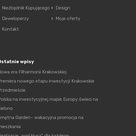
Niezbędnik Kupującego
Design
Deweloperzy
Moje oferty
Kontakt
Ostatnie wpisy
owa era Filharmonii Krakowskiej
remiera nowego etapu inwestycji Krakowskie
Przedmieście
olska na inwestycyjnej mapie Europy świeci na
ielono
Smętna Garden– wakacyjna promocja na
mieszkania
ealizacje „pod klucz” dla każdego