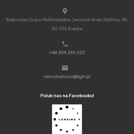
podmiejskiej przestrzeni. Duża ilość zieleni, spokój,
brak hałasu, czystość osiedli i mniejszy ruch niż w
centrum wpływa na poziom zadowolenia z życia
Krakowska Grupa Multimedialna Jarosław Knap Rybitwy 36,
mieszkańców.
30-722 Kraków
Prestiżowa Wola Justowska
+48 504 295 032
Specjaliści od nieruchomości określają Wolę
Justowską jako najbardziej prestiżową dzielnicę
nieruchomosci@kgm.pl
Krakowa. Od lat jest kojarzona z luksusem oraz
wyjątkowością i uznawana za atrakcyjną lokalizację
Polub nas na Facebooku!
do mieszkania. Bliskość terenów zielonych takich
jak: Las Wolski, Błonia, Park Decjusza są
zdecydowanymi plusami tej dzielnicy. Dla
aktywnych nie bez znaczenia jest fakt sąsiedztwa
Kopca Kościuszki i rzeki Rudawy. Decydującymi