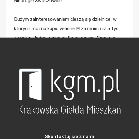
Niedrogie Swoszowice
Dużym zainteresowaniem cieszą się dzielnice, w
których można kupić własne M za mniej niż 5 tys.
za m kw. Jedną z nich są Swoszowice. Cena nie
decyduje jednak o zaściankowości osiedli.
Rozbudowana infrastruktura, zaplecze handlowo-
usługowe, placówki edukacyjne i medyczne
przyciągają tu coraz więcej osób.
Krakowski Kliny (najchętniej wybierana część
Swoszowic) są całkiem dobrze skomunikowane z
centrum miasta, a jednocześnie umożliwiają łatwy
wyjazd w stronę Zakopanego. Osiedle to łączy w
sobie zalety mieszkania w mieście z urokiem
Skontaktuj sie z nami