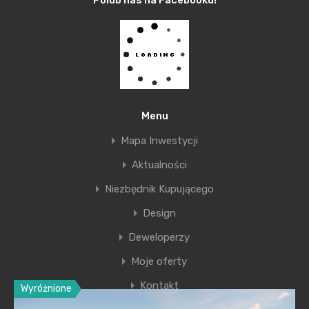
Polub nas na Facebooku!
transakcyjnej, ale otrzymana dopłata może
przynajmniej w części zapewnić pokrycie
wymaganego wkładu. Niestety do wykorzystania
zostały tylko środki na rok 2018, zatem z programu
MdM będzie można skorzystać tylko w przypadku,
gdy zapłata ostatniej transzy za mieszkania będzie
Menu
miała miejsce w przyszłym roku.
Mapa Inwestycji
Aktualności
Michał Krajkowski
Główny Analityk Notus Doradcy
Niezbędnik Kupującego
Design
Deweloperzy
Moje oferty
Kontakt
Wyróżnione