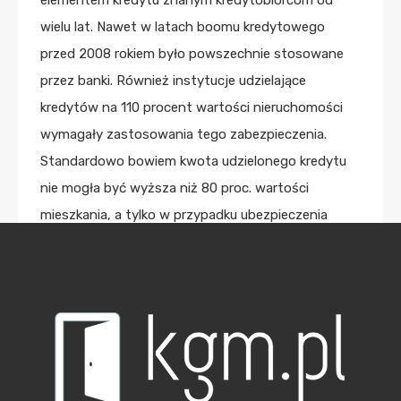
elementem kredytu znanym kredytobiorcom od
wielu lat. Nawet w latach boomu kredytowego
przed 2008 rokiem było powszechnie stosowane
przez banki. Również instytucje udzielające
kredytów na 110 procent wartości nieruchomości
wymagały zastosowania tego zabezpieczenia.
Standardowo bowiem kwota udzielonego kredytu
nie mogła być wyższa niż 80 proc. wartości
mieszkania, a tylko w przypadku ubezpieczenia
nadwyżki możliwe było uzyskanie wyższego
kredytu. Pewną ewolucję ubezpieczenie przeszło
w sposobie jego naliczania. Wcześniej składka była
płatna na okres 3-5 lat, a po tym czasie
następowała weryfikacja stanu zadłużenia
względem wartości. Jeśli kredyt ciągle był wyższy