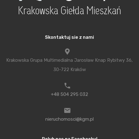
niż 80 procent, to konieczne było zapłacenia
składki na kolejny okres. Aktualnie opłaty są
pobierane miesięcznie i już w momencie, gdy saldo
osiągnie wymagany poziom, składka przestaje być
Skontaktuj sie z nami
pobierana.
A może MdM?
Krakowska Grupa Multimedialna Jarosław Knap Rybitwy 36,
Dla osób, które kwalifikują się do programu MdM,
30-722 Kraków
dopłata do wkładu własnego może zastąpić
wymagany wkład własny. W zależności od liczby
+48 504 295 032
dzieci wysokość dopłaty może wynosić od 10 do
nawet 30 proc. wartości odtworzeniowej
nieruchomości. Co prawda ze względu na sposób
nieruchomosci@kgm.pl
wyliczania dopłaty umowne wartości procentowe
nie zawsze odpowiadają takiej samej części ceny