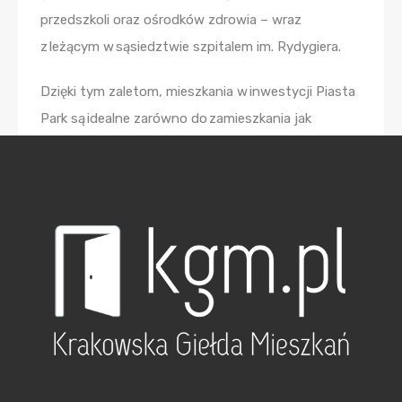
przedszkoli oraz ośrodków zdrowia – wraz
z leżącym w sąsiedztwie szpitalem im. Rydygiera.
Dzięki tym zaletom, mieszkania w inwestycji Piasta
Park są idealne zarówno do zamieszkania jak
i na wynajem. Dobra lokalizacja mieszkania wpływa
na wygodę w codziennym funkcjonowaniu,
a jednocześnie stanowi bardzo dobrą inwestycję
na przyszłość.
W wielorodzinnym kompleksie mieszkaniowym
powstaną docelowo 224 lokali o zróżnicowanej
powierzchni od 28 do 65 m2, a wszystkie z tarasami
bądź loggiami, z których podziwiać będzie można
roślinność pobliskiego parku. Dzięki formie budynku