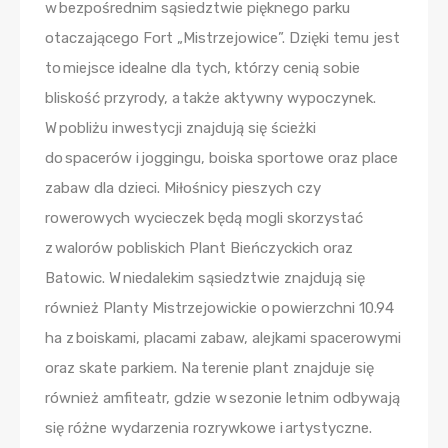
w bezpośrednim sąsiedztwie pięknego parku
otaczającego Fort „Mistrzejowice”. Dzięki temu jest
to miejsce idealne dla tych, którzy cenią sobie
bliskość przyrody, a także aktywny wypoczynek.
W pobliżu inwestycji znajdują się ścieżki
do spacerów i joggingu, boiska sportowe oraz place
zabaw dla dzieci. Miłośnicy pieszych czy
rowerowych wycieczek będą mogli skorzystać
z walorów pobliskich Plant Bieńczyckich oraz
Batowic. W niedalekim sąsiedztwie znajdują się
również Planty Mistrzejowickie o powierzchni 10.94
ha z boiskami, placami zabaw, alejkami spacerowymi
oraz skate parkiem. Na terenie plant znajduje się
również amfiteatr, gdzie w sezonie letnim odbywają
się różne wydarzenia rozrywkowe i artystyczne.