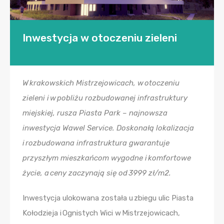
Inwestycja w otoczeniu zieleni
W krakowskich Mistrzejowicach, w otoczeniu
zieleni i w pobliżu rozbudowanej infrastruktury
miejskiej, rusza Piasta Park – najnowsza
inwestycja Wawel Service. Doskonałą lokalizacja
i rozbudowana infrastruktura gwarantuje
przyszłym mieszkańcom wygodne i komfortowe
życie, a ceny zaczynają się od 3999 zł/m2.
Inwestycja ulokowana została u zbiegu ulic Piasta
Kołodzieja i Ognistych Wici w Mistrzejowicach,