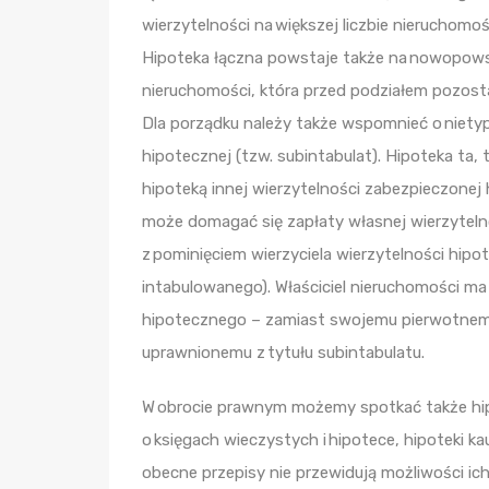
wierzytelności na większej liczbie nieruchomośc
Hipoteka łączna powstaje także na nowopows
nieruchomości, która przed podziałem pozost
Dla porządku należy także wspomnieć o niety
hipotecznej (tzw. subintabulat). Hipoteka ta,
hipoteką innej wierzytelności zabezpieczonej 
może domagać się zapłaty własnej wierzyteln
z pominięciem wierzyciela wierzytelności hipote
intabulowanego). Właściciel nieruchomości ma
hipotecznego – zamiast swojemu pierwotnemu
uprawnionemu z tytułu subintabulatu.
W obrocie prawnym możemy spotkać także hipo
o księgach wieczystych i hipotece, hipoteki ka
obecne przepisy nie przewidują możliwości ich