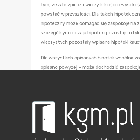
tym, że zabezpiecza wierzytelności o wysokośc
powstać w przyszłości. Dla takich hipotek ozn
hipoteczny może domagać się zaspokojenia z
szczególnym rodzaju hipoteki pozostaje o tyle 
wieczystych pozostały wpisane hipoteki kau
Dla wszystkich opisanych hipotek wspólna zos
opisano powyżej – może dochodzić zaspokoje
przed wierzycielami osobistymi każdoczesnego
zobowiązania przez dłużnika, zaspokojenie n
wierzyciel nie może automatycznie (przed p
przejąć nieruchomości obciążonej hipoteką.
Powyższy – wyłącznie skrótowy – opis, wskazu
zobrazować niejednolitość zasad, związanych
W obrocie prawnym możemy wyróżnić różnego r