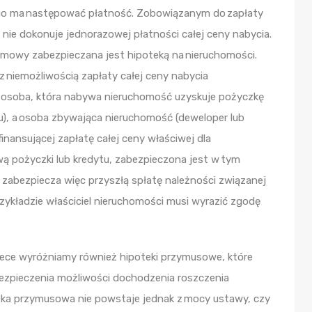
rego ma następować płatność. Zobowiązanym do zapłaty
 nie dokonuje jednorazowej płatności całej ceny nabycia.
umowy zabezpieczana jest hipoteką na nieruchomości.
z niemożliwością zapłaty całej ceny nabycia
e osoba, która nabywa nieruchomość uzyskuje pożyczkę
nku), a osoba zbywająca nieruchomość (deweloper lub
finansującej zapłatę całej ceny właściwej dla
ą pożyczki lub kredytu, zabezpieczona jest w tym
zabezpiecza więc przyszłą spłatę należności związanej
zykładzie właściciel nieruchomości musi wyrazić zgodę
tece wyróżniamy również hipoteki przymusowe, które
ezpieczenia możliwości dochodzenia roszczenia
eka przymusowa nie powstaje jednak z mocy ustawy, czy