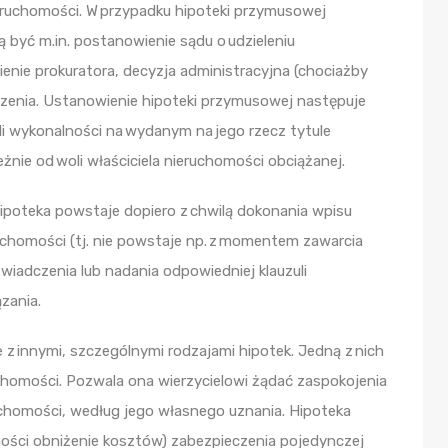
ieruchomości. W przypadku hipoteki przymusowej
być m.in. postanowienie sądu o udzieleniu
nie prokuratora, decyzja administracyjna (chociażby
czenia. Ustanowienie hipoteki przymusowej następuje
li wykonalności na wydanym na jego rzecz tytule
nie od woli właściciela nieruchomości obciążanej.
hipoteka powstaje dopiero z chwilą dokonania wpisu
ruchomości (tj. nie powstaje np. z momentem zawarcia
iadczenia lub nadania odpowiedniej klauzuli
zania.
z innymi, szczególnymi rodzajami hipotek. Jedną z nich
ruchomości. Pozwala ona wierzycielowi żądać zaspokojenia
uchomości, według jego własnego uznania. Hipoteka
lności obniżenie kosztów) zabezpieczenia pojedynczej