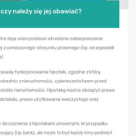
czy należy się jej obawiać?
re daje wierzycielowi określone zabezpieczenie
cej z oznaczonego stosunku prawnego (np. na wypadek
).
zasadą funkcjonowania hipoteki, zgodnie z którą
ośrednio z nieruchomości, z pierwszeństwem przed
ciciela nieruchomości. Hipoteką można obciążyć prawo
do lokalu, prawo użytkowania wieczystego oraz
 do czynienia z hipotekami umownymi. W przypadku
nsujący (np. bank), ale może to być każdy inny podmiot