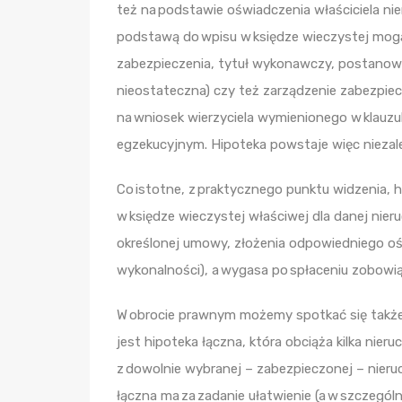
też na podstawie oświadczenia właściciela n
podstawą do wpisu w księdze wieczystej mogą 
zabezpieczenia, tytuł wykonawczy, postanowie
nieostateczna) czy też zarządzenie zabezpie
na wniosek wierzyciela wymienionego w klauzu
egzekucyjnym. Hipoteka powstaje więc niezależ
Co istotne, z praktycznego punktu widzenia, 
w księdze wieczystej właściwej dla danej nie
określonej umowy, złożenia odpowiedniego ośw
wykonalności), a wygasa po spłaceniu zobowią
W obrocie prawnym możemy spotkać się także 
jest hipoteka łączna, która obciąża kilka nie
z dowolnie wybranej – zabezpieczonej – nier
łączna ma za zadanie ułatwienie (a w szczegó