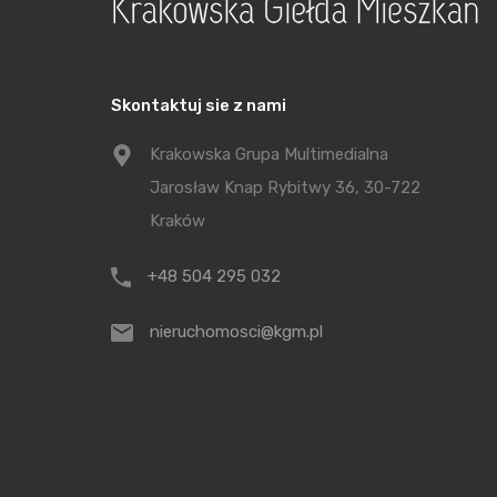
na dokonanie obiektywnej oceny przy badaniu
powodu warto, przy okazji nabywania nierucho
rodzaju zabezpieczeniem hipotecznym mamy d
Skontaktuj sie z nami
obciążenia własnej nieruchomości hipoteką, 
Krakowska Grupa Multimedialna
zabezpieczenia np. na kliku nieruchomościach,
Jarosław Knap Rybitwy 36, 30-722
właściwego zakresu zabezpieczenia, wymagane
Kraków
Nie należy się również obawiać hipoteki, o ile
+48 504 295 032
zobowiązania zabezpieczonego hipoteką będz
zabezpieczenia – pozwalający na zaspokojeni
nieruchomosci@kgm.pl
nabywania nieruchomości obciążonej koniecz
oceny jej stanu prawnego.
Adwokat
Mateusz Stelmach-Hawełka