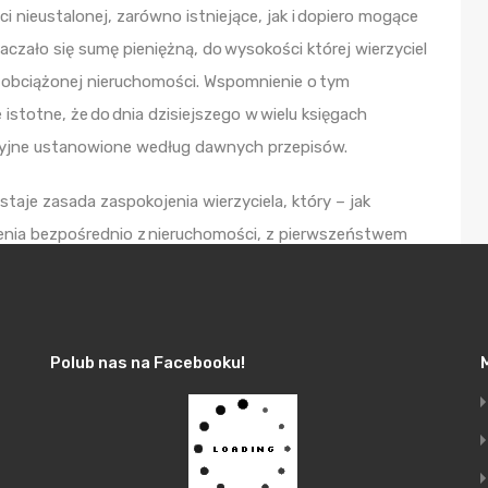
i nieustalonej, zarówno istniejące, jak i dopiero mogące
aczało się sumę pieniężną, do wysokości której wierzyciel
 obciążonej nieruchomości. Wspomnienie o tym
istotne, że do dnia dzisiejszego w wielu księgach
cyjne ustanowione według dawnych przepisów.
taje zasada zaspokojenia wierzyciela, który – jak
nia bezpośrednio z nieruchomości, z pierwszeństwem
 właściciela nieruchomości. W sytuacji niewykonania
astępuje w toku postępowania egzekucyjnego, a wiec
rzeprowadzeniem określonego postępowania sądowego)
Polub nas na Facebooku!
jący na istnienie różnych rodzajów hipoteki, pozwala
 z ustanawianiem hipotek czy też ich zakresem.
odzaju hipoteki, a ich rozpoznanie pozwala