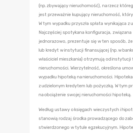
(np. zbywający nieruchomość), na rzecz któ
jest przeważnie kupujący nieruchomość, który
W tym wypadku przyszła spłata wynikająca z 
Najczęściej spotykana konfiguracja, związana 
jednorazowo, prezentuje się w ten sposób, ż
lub kredyt w instytucji finansującej (np. w ba
właściciel mieszkania) otrzymują od instytucji 
nieruchomości. Wierzytelność, określona umow
wypadku hipoteką na nieruchomości. Hipoteka 
z udzielonym kredytem lub pożyczką. W tym pr
na obciążenie swojej nieruchomości hipoteką.
Według ustawy o księgach wieczystych i hipo
stanowią rodzaj środka prowadzącego do zab
stwierdzonego w tytule egzekucyjnym. Hipot