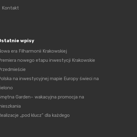
Kontakt
Ostatnie wpisy
owa era Filharmonii Krakowskiej
remiera nowego etapu inwestycji Krakowskie
Przedmieście
olska na inwestycyjnej mapie Europy świeci na
ielono
Smętna Garden– wakacyjna promocja na
mieszkania
ealizacje „pod klucz” dla każdego