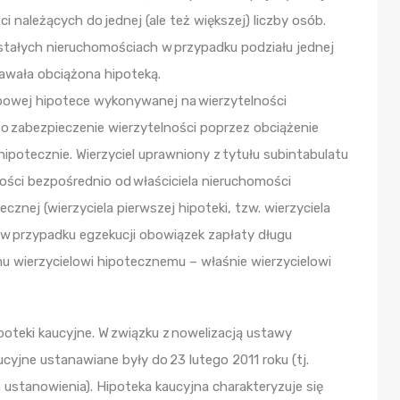
i należących do jednej (ale też większej) liczby osób.
tałych nieruchomościach w przypadku podziału jednej
awała obciążona hipoteką.
powej hipotece wykonywanej na wierzytelności
 to zabezpieczenie wierzytelności poprzez obciążenie
hipotecznie. Wierzyciel uprawniony z tytułu subintabulatu
ości bezpośrednio od właściciela nieruchomości
cznej (wierzyciela pierwszej hipoteki, tzw. wierzyciela
 w przypadku egzekucji obowiązek zapłaty długu
 wierzycielowi hipotecznemu – właśnie wierzycielowi
teki kaucyjne. W związku z nowelizacją ustawy
ucyjne ustanawiane były do 23 lutego 2011 roku (tj.
 ustanowienia). Hipoteka kaucyjna charakteryzuje się