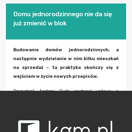
Domu jednorodzinnego nie da się
już zmienić w blok
Budowanie domów jednorodzinnych, a
następnie wydzielanie w nim kilku mieszkań
na sprzedaż – ta praktyka skończy się z
wejściem w życie nowych przepisów.
Prezydent Andrzej Duda podpisał ustawę o
własności lokali, według której tworzenie
odrębnych mieszkań niczym minibloków w ramach
domów jednorodzinnych nie będzie już mogło mieć
miejsca. Według prawników nie jest jednak jasne,