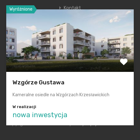
Kontakt
Wyróżnione
Ostatnie wpisy
Nowa era Filharmonii Krakowskiej
Premiera nowego etapu inwestycji Krakowskie
Przedmieście
Polska na inwestycyjnej mapie Europy świeci na zielono
Wzgórze Gustawa
Smętna Garden– wakacyjna promocja na mieszkania
Kameralne osiedle na Wzgórzach Krzesławickich
Realizacje „pod klucz” dla każdego
W realizacji
nowa inwestycja
Copyright © 2014-2022 KGM |
Polityka prywatności