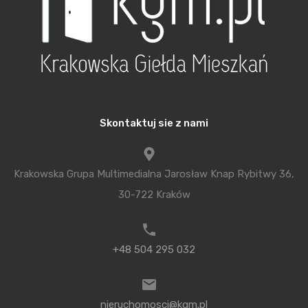
czy nowelizacja będzie dotyczyć inwestycji
realizowanych na podstawie starych planów
zagospodarowania przestrzennego. Dotychczas
ustawa w prawdzie również zabraniała takich
praktyk, ale równocześnie pozwalała wydzielić
maksymalnie dwa lokale mieszkalne. Dziennik
Skontaktuj sie z nami
Gazeta Prawna podaje, że przepisy były łatwo
obchodzone – np. przekształcano budynek
jednorodzinny w wielorodzinny, pomijając przy tym
Krakowska Grupa Multimedialna Jarosław Knap Rybitwy 36,
procedurę zmiany sposobu użytkowania budynku
30-722 Kraków
przed organami nadzoru budowlanego.
Od teraz wydzielenie nowego mieszkania będzie
+48 504 295 032
wymagało m.in. pozwolenia na budowę i zgłoszenia
w urzędzie. Nie będzie też możliwe wydzielenie
nieruchomosci@kgm.pl