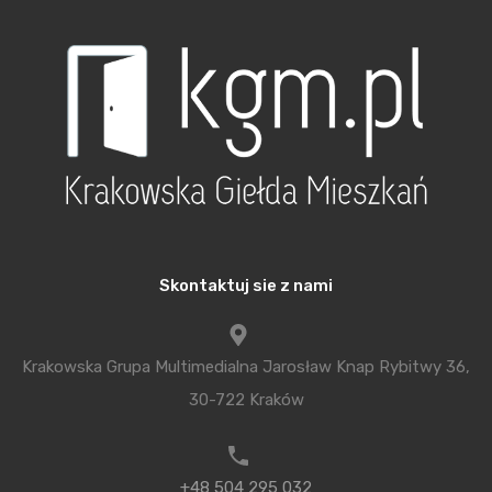
budynku, czyli minimum 50 lat. Budynek powinien
być więc tani w eksploatacji i łatwy do renowacji.
Również jego rozbiórka nie powinna generować
zagrożeń, np. odpadów mogących zanieczyścić
środowisko. Umiejętne zaprojektowanie budynku
pozwoli na jego zmiany i adaptacje do nowych
potrzeb, których w chwili projektowania nie
jesteśmy w stanie przewidzieć.
Skontaktuj sie z nami
Z ekologią jednoznacznie kojarzy się zieleń
i z pewnością na nią również trzeba zwrócić uwagę.
Krakowska Grupa Multimedialna Jarosław Knap Rybitwy 36,
Dążymy do tego, aby jak największą powierzchnię
30-722 Kraków
działki utrzymać jako zieloną. Staramy się
ograniczać powierzchnię zabudowy domu
i płaszczyzn wyłożonych kostką brukową.
+48 504 295 032