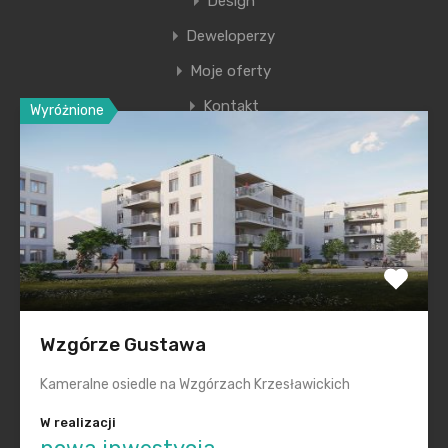
Design
Deweloperzy
Moje oferty
Kontakt
Wyróżnione
Ostatnie wpisy
Nowa era Filharmonii Krakowskiej
Premiera nowego etapu inwestycji Krakowskie
Przedmieście
Polska na inwestycyjnej mapie Europy świeci na zielono
Wzgórze Gustawa
Smętna Garden– wakacyjna promocja na mieszkania
Kameralne osiedle na Wzgórzach Krzesławickich
Realizacje „pod klucz” dla każdego
W realizacji