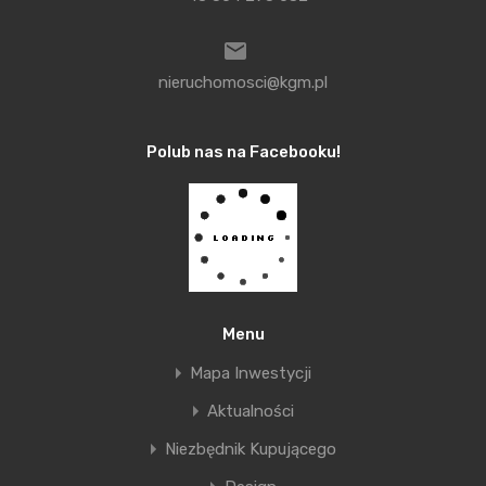
Współczesne technologie umożliwiają ponadto
skuteczne realizowanie zielonych dachów, a nawet
ścian.
nieruchomosci@kgm.pl
Odpowiadając na tytułowe pytanie, projektowanie
Polub nas na Facebooku!
zrównoważone lub ekologiczne wydaje się trwałą
tendencją, a nie chwilową modą. Celem takiego
podejścia jest uzyskanie komfortu użytkownika
przy jednoczesnym poszanowaniu zasobów naszej
planety. Wymaga to myślenia w skali globalnej oraz
wyobrażenia sobie, jak chcielibyśmy, żeby świat
Menu
wyglądał za 10, 50 i 100 lat.
Mapa Inwestycji
Aktualności
SUMA Architektów
Michał Matejczyk
Niezbędnik Kupującego