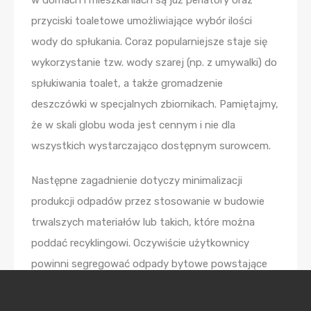
w domach i mieszkaniach są już perlatory oraz
przyciski toaletowe umożliwiające wybór ilości
wody do spłukania. Coraz popularniejsze staje się
wykorzystanie tzw. wody szarej (np. z umywalki) do
spłukiwania toalet, a także gromadzenie
deszczówki w specjalnych zbiornikach. Pamiętajmy,
że w skali globu woda jest cennym i nie dla
wszystkich wystarczająco dostępnym surowcem.
Następne zagadnienie dotyczy minimalizacji
produkcji odpadów przez stosowanie w budowie
trwalszych materiałów lub takich, które można
poddać recyklingowi. Oczywiście użytkownicy
powinni segregować odpady bytowe powstające
podczas użytkowania domu. Projektowanie
zrównoważone bierze pod uwagę cały cykl życia