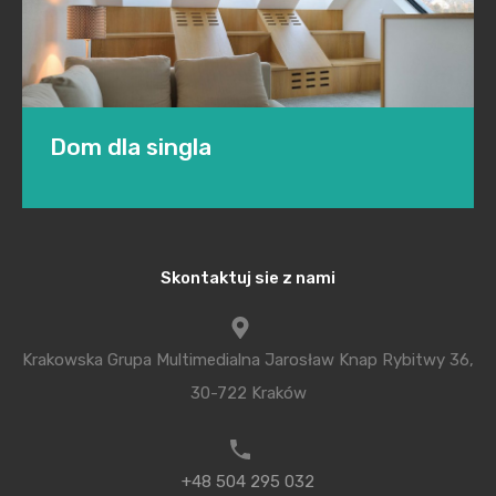
Dom dla singla
Powierzchnia domu, który powstał w Krakowie to
Skontaktuj sie z nami
jedynie 40 metrów kwadratowych. Unikatową
architekturę o nazwie Domo Dom zaprojektował
architekt Tadeusz Lemański.
Krakowska Grupa Multimedialna Jarosław Knap Rybitwy 36,
30-722 Kraków
Pomimo niewielkiej powierzchni, w domu znajduje
się salon z aneksem kuchennym, łazienka i sypialnia,
którą usytuowano na piętrze nad garażem. W
+48 504 295 032