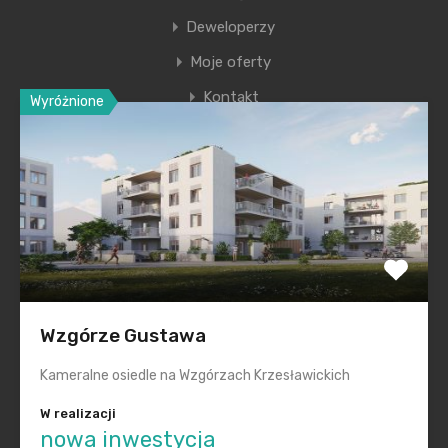
Deweloperzy
Moje oferty
Kontakt
Wyróżnione
Ostatnie wpisy
Nowa era Filharmonii Krakowskiej
Premiera nowego etapu inwestycji Krakowskie
Przedmieście
Polska na inwestycyjnej mapie Europy świeci na zielono
Wzgórze Gustawa
Smętna Garden– wakacyjna promocja na mieszkania
Kameralne osiedle na Wzgórzach Krzesławickich
Realizacje „pod klucz” dla każdego
W realizacji
nowa inwestycja